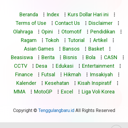
Beranda
Index
Kurs Dollar Hari ini
Terms of Use
Contact Us
Disclaimer
Olahraga
Opini
Otomotif
Pendidikan
Ragam
Tokoh
Tutorial
Artikel
Asian Games
Bansos
Basket
Beasiswa
Berita
Bisnis
Bola
CASN
CCTV
Desa
Edukasi
Entertainment
Finance
Futsal
Hikmah
Imsakiyah
Kalender
Kesehatan
Kisah Inspiratif
MMA
MotoGP
Excel
Liga Voli Korea
Copyright ©
Tenggulangbaru.id
All Rights Reserved