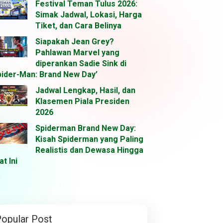
Festival Teman Tulus 2026:
Simak Jadwal, Lokasi, Harga
Tiket, dan Cara Belinya
Siapakah Jean Grey?
Pahlawan Marvel yang
diperankan Sadie Sink di
pider-Man: Brand New Day’
Jadwal Lengkap, Hasil, dan
Klasemen Piala Presiden
2026
Spiderman Brand New Day:
Kisah Spiderman yang Paling
Realistis dan Dewasa Hingga
at Ini
opular Post