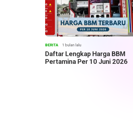
BERITA
1 bulan lalu
Daftar Lengkap Harga BBM
Pertamina Per 10 Juni 2026