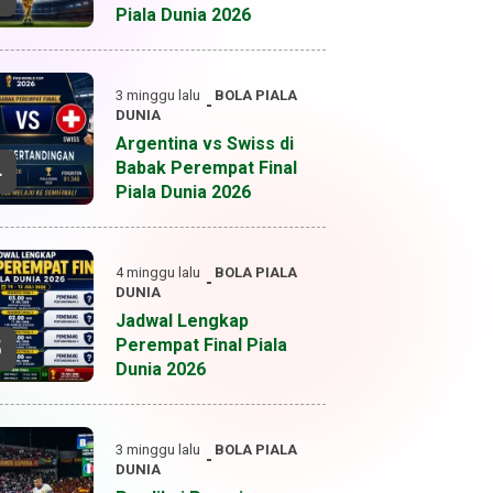
Piala Dunia 2026
3 minggu lalu
BOLA
PIALA
DUNIA
Argentina vs Swiss di
Babak Perempat Final
4
Piala Dunia 2026
4 minggu lalu
BOLA
PIALA
DUNIA
Jadwal Lengkap
Perempat Final Piala
5
Dunia 2026
3 minggu lalu
BOLA
PIALA
DUNIA