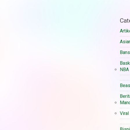
Cat
Artik
Asia
Ban
Bask
NBA
Beas
Berit
Manc
Viral
Bisn