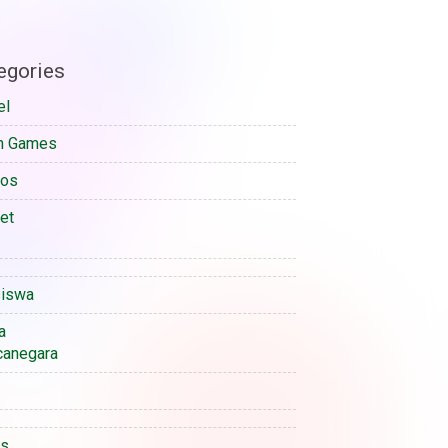
egories
el
n Games
sos
et
iswa
a
anegara
is