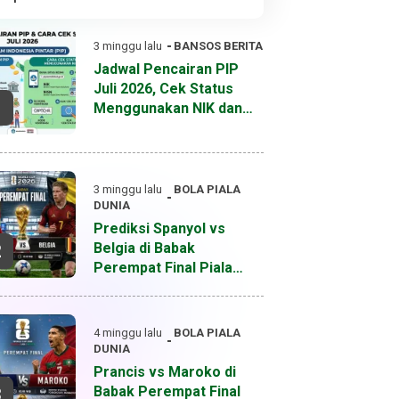
3 minggu lalu
BANSOS
BERITA
Jadwal Pencairan PIP
Juli 2026, Cek Status
1
Menggunakan NIK dan
NISN
3 minggu lalu
BOLA
PIALA
DUNIA
Prediksi Spanyol vs
Belgia di Babak
2
Perempat Final Piala
Dunia 2026
4 minggu lalu
BOLA
PIALA
DUNIA
Prancis vs Maroko di
Babak Perempat Final
3