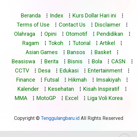
Beranda
Index
Kurs Dollar Hari ini
Terms of Use
Contact Us
Disclaimer
Olahraga
Opini
Otomotif
Pendidikan
Ragam
Tokoh
Tutorial
Artikel
Asian Games
Bansos
Basket
Beasiswa
Berita
Bisnis
Bola
CASN
CCTV
Desa
Edukasi
Entertainment
Finance
Futsal
Hikmah
Imsakiyah
Kalender
Kesehatan
Kisah Inspiratif
MMA
MotoGP
Excel
Liga Voli Korea
Copyright ©
Tenggulangbaru.id
All Rights Reserved