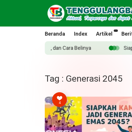
Beranda
Index
Artikel
Beri
inya
Siapakah Jean Grey? Pahlawan Marvel y
Tag : Generasi 2045
4