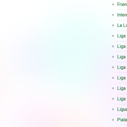
Frie
Inter
La L
Liga
Liga
Liga
Liga 
Liga
Liga
Liga
Ligu
Pial