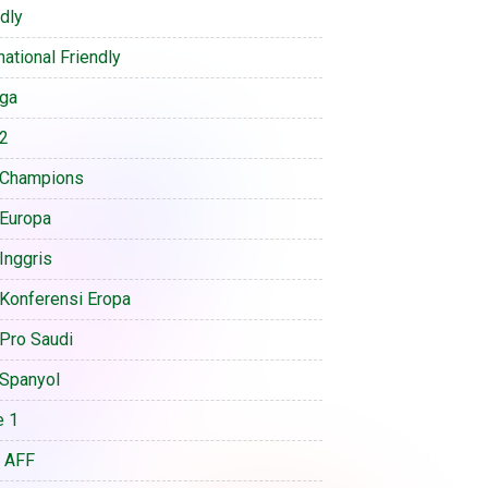
ndly
national Friendly
iga
 2
 Champions
 Europa
Inggris
 Konferensi Eropa
 Pro Saudi
 Spanyol
e 1
a AFF