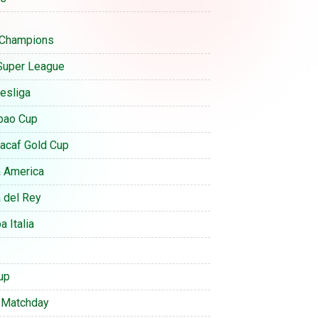
Champions
Super League
esliga
bao Cup
acaf Gold Cup
 America
 del Rey
 Italia
up
 Matchday