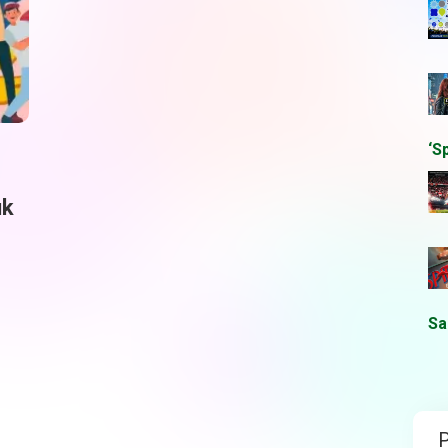
‘S
uk
Sa
P