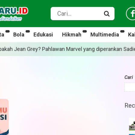
ta
Bola
Edukasi
Hikmah
Multimedia
Ka
ang diperankan Sadie Sink di ‘Spider-Man: Brand New Day
Cari
Rec