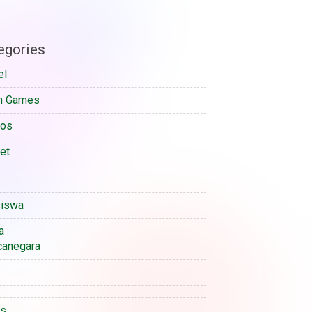
egories
el
n Games
sos
et
iswa
a
anegara
is