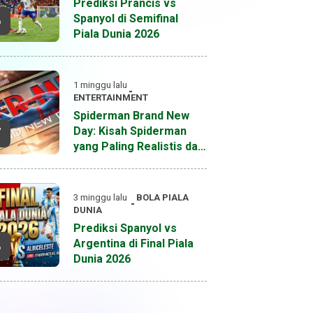
Prediksi Prancis vs
Spanyol di Semifinal
6
Piala Dunia 2026
1 minggu lalu
ENTERTAINMENT
Spiderman Brand New
Day: Kisah Spiderman
7
yang Paling Realistis dan
Dewasa Hingga Saat Ini
3 minggu lalu
BOLA
PIALA
DUNIA
Prediksi Spanyol vs
Argentina di Final Piala
8
Dunia 2026