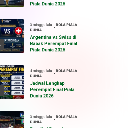
Piala Dunia 2026
3 minggu lalu
BOLA
PIALA
DUNIA
Argentina vs Swiss di
Babak Perempat Final
4
Piala Dunia 2026
4 minggu lalu
BOLA
PIALA
DUNIA
Jadwal Lengkap
Perempat Final Piala
5
Dunia 2026
3 minggu lalu
BOLA
PIALA
DUNIA