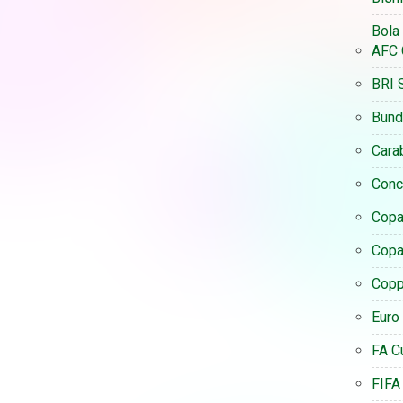
Bola
AFC 
BRI 
Bund
Cara
Conc
Copa
Copa
Coppa
Euro
FA C
FIFA