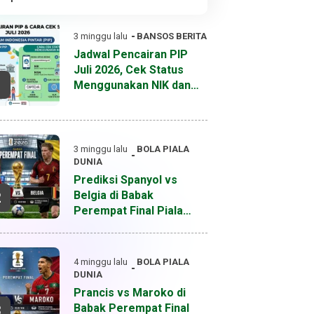
3 minggu lalu
BANSOS
BERITA
Jadwal Pencairan PIP
Juli 2026, Cek Status
1
Menggunakan NIK dan
NISN
3 minggu lalu
BOLA
PIALA
DUNIA
Prediksi Spanyol vs
Belgia di Babak
2
Perempat Final Piala
Dunia 2026
4 minggu lalu
BOLA
PIALA
DUNIA
Prancis vs Maroko di
Babak Perempat Final
3