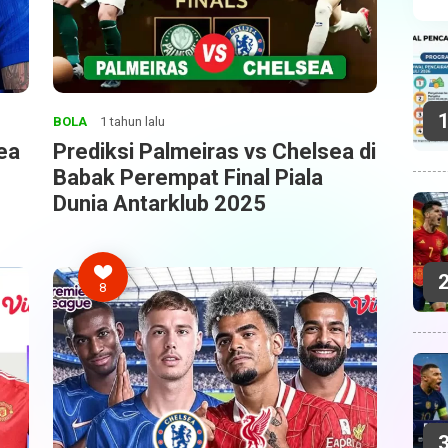
BOLA
1 tahun lalu
ea
Prediksi Palmeiras vs Chelsea di
Babak Perempat Final Piala
Dunia Antarklub 2025
8