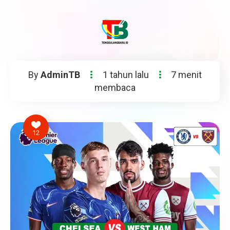
By
AdminTB
1 tahun lalu
7 menit
membaca
12