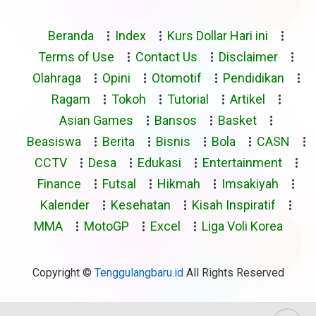
Beranda
Index
Kurs Dollar Hari ini
Terms of Use
Contact Us
Disclaimer
Olahraga
Opini
Otomotif
Pendidikan
Ragam
Tokoh
Tutorial
Artikel
Asian Games
Bansos
Basket
Beasiswa
Berita
Bisnis
Bola
CASN
CCTV
Desa
Edukasi
Entertainment
Finance
Futsal
Hikmah
Imsakiyah
Kalender
Kesehatan
Kisah Inspiratif
MMA
MotoGP
Excel
Liga Voli Korea
Copyright ©
Tenggulangbaru.id
All Rights Reserved