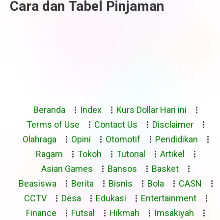
Cara dan Tabel Pinjaman
Beranda
Index
Kurs Dollar Hari ini
Terms of Use
Contact Us
Disclaimer
Olahraga
Opini
Otomotif
Pendidikan
Ragam
Tokoh
Tutorial
Artikel
Asian Games
Bansos
Basket
Beasiswa
Berita
Bisnis
Bola
CASN
CCTV
Desa
Edukasi
Entertainment
Finance
Futsal
Hikmah
Imsakiyah