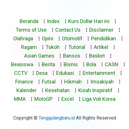
Beranda
Index
Kurs Dollar Hari ini
Terms of Use
Contact Us
Disclaimer
Olahraga
Opini
Otomotif
Pendidikan
Ragam
Tokoh
Tutorial
Artikel
Asian Games
Bansos
Basket
Beasiswa
Berita
Bisnis
Bola
CASN
CCTV
Desa
Edukasi
Entertainment
Finance
Futsal
Hikmah
Imsakiyah
Kalender
Kesehatan
Kisah Inspiratif
MMA
MotoGP
Excel
Liga Voli Korea
Copyright ©
Tenggulangbaru.id
All Rights Reserved