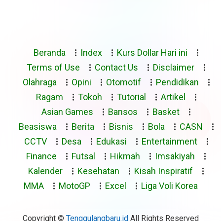
Beranda
Index
Kurs Dollar Hari ini
Terms of Use
Contact Us
Disclaimer
Olahraga
Opini
Otomotif
Pendidikan
Ragam
Tokoh
Tutorial
Artikel
Asian Games
Bansos
Basket
Beasiswa
Berita
Bisnis
Bola
CASN
CCTV
Desa
Edukasi
Entertainment
Finance
Futsal
Hikmah
Imsakiyah
Kalender
Kesehatan
Kisah Inspiratif
MMA
MotoGP
Excel
Liga Voli Korea
Copyright ©
Tenggulangbaru.id
All Rights Reserved