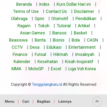
Beranda
Index
Kurs Dollar Hari ini
Terms of Use
Contact Us
Disclaimer
Olahraga
Opini
Otomotif
Pendidikan
Ragam
Tokoh
Tutorial
Artikel
Asian Games
Bansos
Basket
Beasiswa
Berita
Bisnis
Bola
CASN
CCTV
Desa
Edukasi
Entertainment
Finance
Futsal
Hikmah
Imsakiyah
Kalender
Kesehatan
Kisah Inspiratif
MMA
MotoGP
Excel
Liga Voli Korea
Copyright ©
Tenggulangbaru.id
All Rights Reserved
Menu
Cari
Bagikan
Lainnya
0%