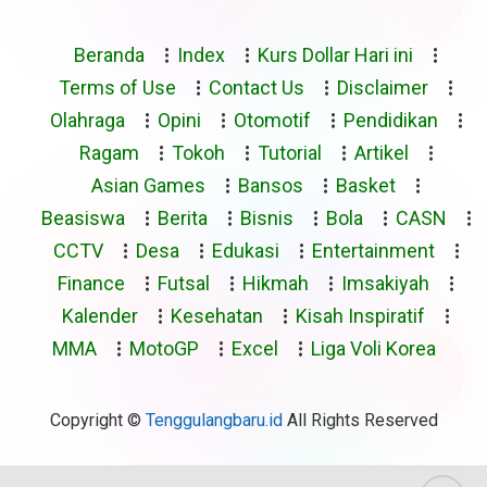
Beranda
Index
Kurs Dollar Hari ini
Terms of Use
Contact Us
Disclaimer
Olahraga
Opini
Otomotif
Pendidikan
Ragam
Tokoh
Tutorial
Artikel
Asian Games
Bansos
Basket
Beasiswa
Berita
Bisnis
Bola
CASN
CCTV
Desa
Edukasi
Entertainment
Finance
Futsal
Hikmah
Imsakiyah
Kalender
Kesehatan
Kisah Inspiratif
MMA
MotoGP
Excel
Liga Voli Korea
Copyright ©
Tenggulangbaru.id
All Rights Reserved