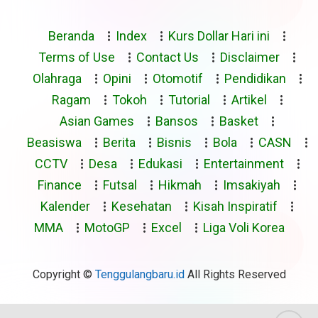
Beranda
Index
Kurs Dollar Hari ini
Terms of Use
Contact Us
Disclaimer
Olahraga
Opini
Otomotif
Pendidikan
Ragam
Tokoh
Tutorial
Artikel
Asian Games
Bansos
Basket
Beasiswa
Berita
Bisnis
Bola
CASN
CCTV
Desa
Edukasi
Entertainment
Finance
Futsal
Hikmah
Imsakiyah
Kalender
Kesehatan
Kisah Inspiratif
MMA
MotoGP
Excel
Liga Voli Korea
Copyright ©
Tenggulangbaru.id
All Rights Reserved