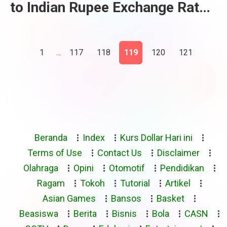
to Indian Rupee Exchange Rate
Calculator
1
…
117
118
119
120
121
Beranda
Index
Kurs Dollar Hari ini
Terms of Use
Contact Us
Disclaimer
Olahraga
Opini
Otomotif
Pendidikan
Ragam
Tokoh
Tutorial
Artikel
Asian Games
Bansos
Basket
Beasiswa
Berita
Bisnis
Bola
CASN