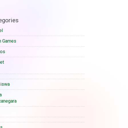
egories
el
n Games
sos
et
iswa
a
anegara
is