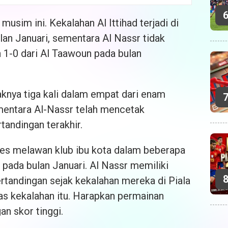
 musim ini. Kekalahan Al Ittihad terjadi di
lan Januari, sementara Al Nassr tidak
n 1-0 dari Al Taawoun pada bulan
knya tiga kali dalam empat dari enam
mentara Al-Nassr telah mencetak
rtandingan terakhir.
ses melawan klub ibu kota dalam beberapa
 pada bulan Januari. Al Nassr memiliki
tandingan sejak kekalahan mereka di Piala
s kekalahan itu. Harapkan permainan
an skor tinggi.