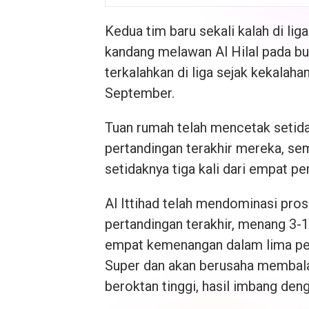
Kedua tim baru sekali kalah di liga
kandang melawan Al Hilal pada bu
terkalahkan di liga sejak kekalaha
September.
Tuan rumah telah mencetak setida
pertandingan terakhir mereka, se
setidaknya tiga kali dari empat pe
Al Ittihad telah mendominasi pro
pertandingan terakhir, menang 3-1
empat kemenangan dalam lima per
Super dan akan berusaha membala
beroktan tinggi, hasil imbang deng