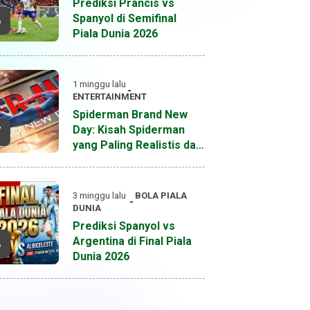
Prediksi Prancis vs
Spanyol di Semifinal
6
Piala Dunia 2026
1 minggu lalu
ENTERTAINMENT
Spiderman Brand New
Day: Kisah Spiderman
7
yang Paling Realistis dan
Dewasa Hingga Saat Ini
3 minggu lalu
BOLA
PIALA
DUNIA
Prediksi Spanyol vs
Argentina di Final Piala
8
Dunia 2026