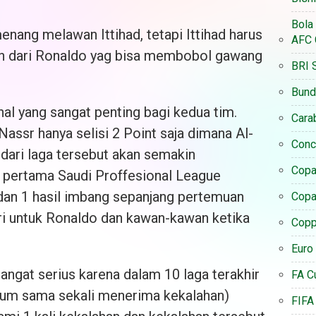
Bola
nang melawan Ittihad, tetapi Ittihad harus
AFC 
ngan dari Ronaldo yag bisa membobol gawang
BRI 
Bund
l yang sangat penting bagi kedua tim.
Cara
Nassr hanya selisi 2 Point saja dimana Al-
Conc
l dari laga tersebut akan semakin
Copa
pertama Saudi Proffesional League
dan 1 hasil imbang sepanjang pertemuan
Copa
ri untuk Ronaldo dan kawan-kawan ketika
Coppa
Euro
angat serius karena dalam 10 laga terakhir
FA C
um sama sekali menerima kekalahan)
FIFA