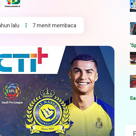
ahun lalu
7 menit membaca
‘S
Sa
P