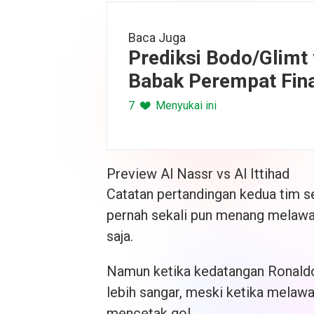
Baca Juga
Prediksi Bodo/Glimt 
Babak Perempat Fina
Europa, 10 April 202
7
Menyukai ini
Preview Al Nassr vs Al Ittihad
Catatan pertandingan kedua tim s
pernah sekali pun menang melawan 
saja.
Namun ketika kedatangan Ronaldo
lebih sangar, meski ketika melaw
mencetak gol.