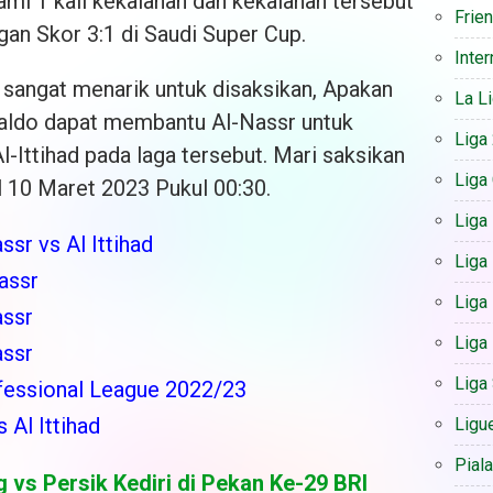
mi 1 kali kekalahan dan kekalahan tersebut
Frie
gan Skor 3:1 di Saudi Super Cup.
Inter
 sangat menarik untuk disaksikan, Apakan
La L
aldo dapat membantu Al-Nassr untuk
Liga
ttihad pada laga tersebut. Mari saksikan
Liga
al 10 Maret 2023 Pukul 00:30.
Liga
sr vs Al Ittihad
Liga 
Nassr
Liga
assr
Liga
assr
Liga
fessional League 2022/23
 Al Ittihad
Ligu
Pial
 vs Persik Kediri di Pekan Ke-29 BRI