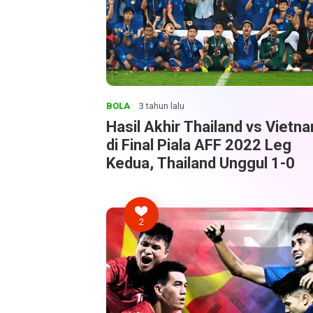
BOLA
3 tahun lalu
Hasil Akhir Thailand vs Vietn
di Final Piala AFF 2022 Leg
Kedua, Thailand Unggul 1-0
2