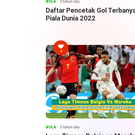
BOLA
3 tahun lalu
Daftar Pencetak Gol Terbany
Piala Dunia 2022
4
BOLA
3 tahun lalu