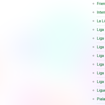
Frie
Inter
La L
Liga
Liga
Liga
Liga 
Liga
Liga
Liga
Ligu
Pial