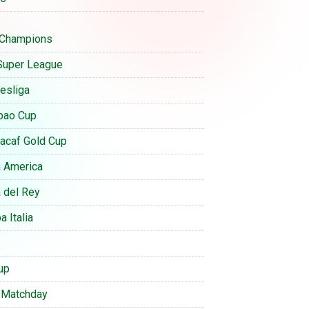
Champions
Super League
esliga
bao Cup
acaf Gold Cup
 America
 del Rey
 Italia
up
 Matchday