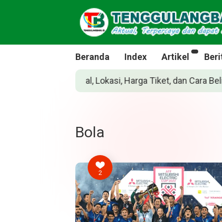
Beranda
Index
Artikel
Beri
 Cara Belinya
Siapakah Jean Grey? Pahlawan 
Bola
2