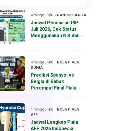
4 minggu lalu
BANSOS
BERITA
Jadwal Pencairan PIP
Juli 2026, Cek Status
1
Menggunakan NIK dan
NISN
4 minggu lalu
BOLA
PIALA
DUNIA
Prediksi Spanyol vs
Belgia di Babak
2
Perempat Final Piala
Dunia 2026
1 minggu lalu
BOLA
PIALA
AFF
Jadwal Lengkap Piala
AFF 2026 Indonesia
3