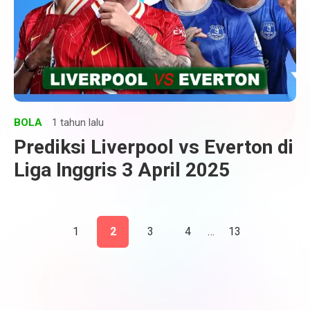
BOLA
1 tahun lalu
Prediksi Liverpool vs Everton di
Liga Inggris 3 April 2025
1
2
3
4
…
13