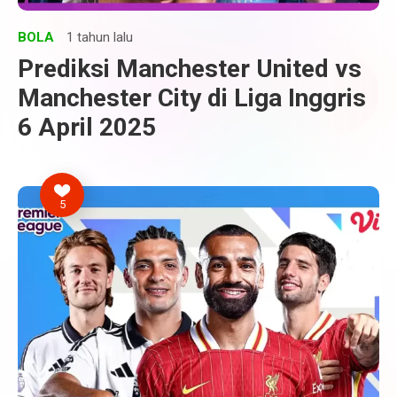
BOLA
1 tahun lalu
Prediksi Manchester United vs
Manchester City di Liga Inggris
6 April 2025
5