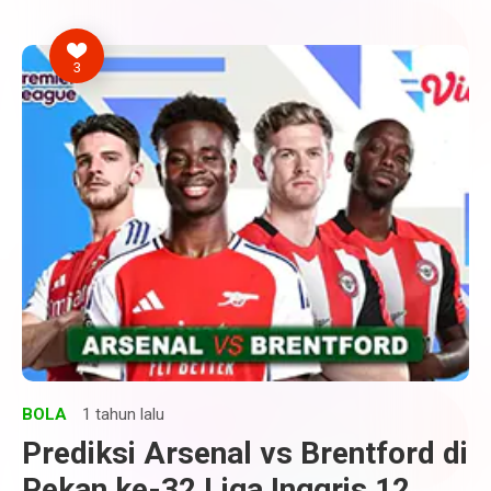
Klasemen, dan Jadwal
3
BOLA
1 tahun lalu
Prediksi Arsenal vs Brentford di
Pekan ke-32 Liga Inggris 12