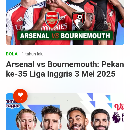
BOLA
1 tahun lalu
Arsenal vs Bournemouth: Pekan
ke-35 Liga Inggris 3 Mei 2025
5