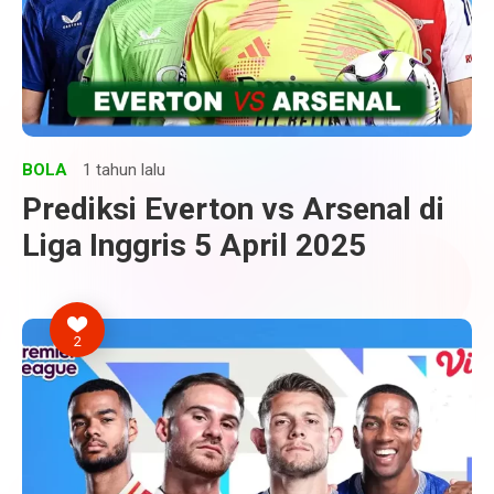
BOLA
1 tahun lalu
Prediksi Everton vs Arsenal di
Liga Inggris 5 April 2025
2