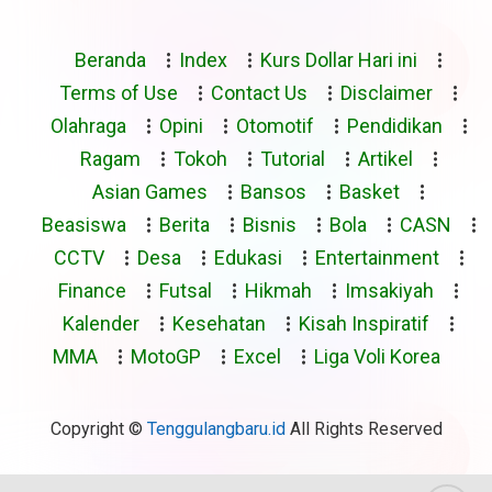
Beranda
Index
Kurs Dollar Hari ini
Terms of Use
Contact Us
Disclaimer
Olahraga
Opini
Otomotif
Pendidikan
Ragam
Tokoh
Tutorial
Artikel
Asian Games
Bansos
Basket
Beasiswa
Berita
Bisnis
Bola
CASN
CCTV
Desa
Edukasi
Entertainment
Finance
Futsal
Hikmah
Imsakiyah
Kalender
Kesehatan
Kisah Inspiratif
MMA
MotoGP
Excel
Liga Voli Korea
Copyright ©
Tenggulangbaru.id
All Rights Reserved