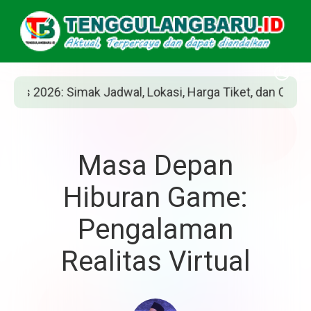
imak Jadwal, Lokasi, Harga Tiket, dan Cara Belinya
Masa Depan
Hiburan Game:
Pengalaman
Realitas Virtual