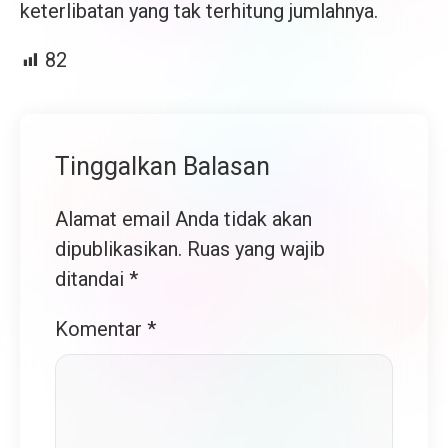
keterlibatan yang tak terhitung jumlahnya.
82
Tinggalkan Balasan
Alamat email Anda tidak akan
dipublikasikan.
Ruas yang wajib
ditandai
*
Komentar
*