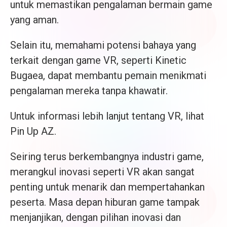
untuk memastikan pengalaman bermain game
yang aman.
Selain itu, memahami potensi bahaya yang
terkait dengan game VR, seperti Kinetic
Bugaea, dapat membantu pemain menikmati
pengalaman mereka tanpa khawatir.
Untuk informasi lebih lanjut tentang VR, lihat
Pin Up AZ.
Seiring terus berkembangnya industri game,
merangkul inovasi seperti VR akan sangat
penting untuk menarik dan mempertahankan
peserta. Masa depan hiburan game tampak
menjanjikan, dengan pilihan inovasi dan