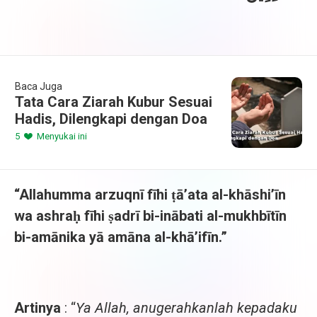
Baca Juga
Tata Cara Ziarah Kubur Sesuai
Hadis, Dilengkapi dengan Doa
5
Menyukai ini
“Allahumma arzuqnī fīhi ṭā’ata al-khāshi’īn
wa ashraḥ fīhi ṣadrī bi-inābati al-mukhbītīn
bi-amānika yā amāna al-khā’ifīn.”
Artinya
: “
Ya Allah, anugerahkanlah kepadaku