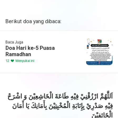
Berikut doa yang dibaca:
Baca Juga
Doa Hari ke-5 Puasa
Ramadhan
12
Menyukai ini
اَللَّهُمَّ ارْزُقْنِيْ فِيْهِ طَاعَةَ الْخَاشِعِيْنَ وَ اشْرَحْ
فِيْهِ صَدْرِيْ بِإِنَابَةِ الْمُخْبِتِيْنَ بِأَمَانِكَ يَا أَمَانَ
الْخَائِفِيْنَ