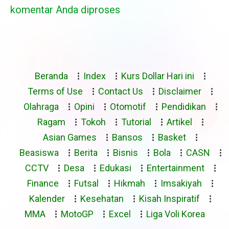
komentar Anda diproses
Beranda
Index
Kurs Dollar Hari ini
Terms of Use
Contact Us
Disclaimer
Olahraga
Opini
Otomotif
Pendidikan
Ragam
Tokoh
Tutorial
Artikel
Asian Games
Bansos
Basket
Beasiswa
Berita
Bisnis
Bola
CASN
CCTV
Desa
Edukasi
Entertainment
Finance
Futsal
Hikmah
Imsakiyah
Kalender
Kesehatan
Kisah Inspiratif
MMA
MotoGP
Excel
Liga Voli Korea