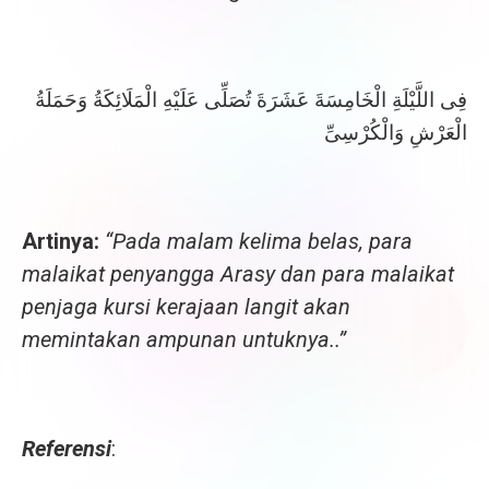
فِى اللَّيْلَةِ الْخَامِسَةَ عَشَرَةَ تُصَلِّى عَلَيْهِ الْمَلَائِكَةُ وَحَمَلَةُ
الْعَرْشِ وَالْكُرْسِىِّ
Artinya:
“Pada malam kelima belas, para
malaikat penyangga Arasy dan para malaikat
penjaga kursi kerajaan langit akan
memintakan ampunan untuknya..”
Referensi
: