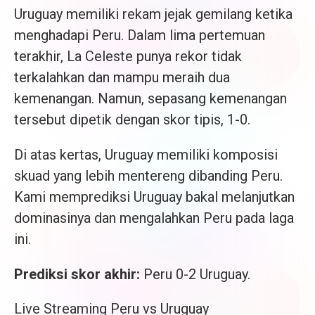
Uruguay memiliki rekam jejak gemilang ketika
menghadapi Peru. Dalam lima pertemuan
terakhir, La Celeste punya rekor tidak
terkalahkan dan mampu meraih dua
kemenangan. Namun, sepasang kemenangan
tersebut dipetik dengan skor tipis, 1-0.
Di atas kertas, Uruguay memiliki komposisi
skuad yang lebih mentereng dibanding Peru.
Kami memprediksi Uruguay bakal melanjutkan
dominasinya dan mengalahkan Peru pada laga
ini.
Prediksi skor akhir:
Peru 0-2 Uruguay.
Live Streaming Peru vs Uruguay