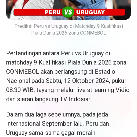
Prediksi Peru vs Uruguay di Matchday 9 Kualifikasi
Piala Dunia 2026 zona CONMEBOL
Pertandingan antara Peru vs Uruguay di
matchday 9 Kualifikasi Piala Dunia 2026 zona
CONMEBOL akan berlangsung di Estadio
Nacional pada Sabtu, 12 Oktober 2024, pukul
08.30 WIB, tayang melalui live streaming Vidio
dan siaran langsung TV Indosiar.
Dalam dua laga sebelumnya, pada jeda
internasional September lalu, Peru dan
Uruguay sama-sama gagal meraih