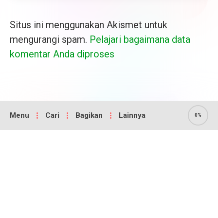
Situs ini menggunakan Akismet untuk
mengurangi spam.
Pelajari bagaimana data
komentar Anda diproses
Menu
Cari
Bagikan
Lainnya
Beranda
Index
Kurs Dollar Hari ini
0%
Terms of Use
Contact Us
Disclaimer
Olahraga
Opini
Otomotif
Pendidikan
Ragam
Tokoh
Tutorial
Artikel
Asian Games
Bansos
Basket
Beasiswa
Berita
Bisnis
Bola
CASN
CCTV
Desa
Edukasi
Entertainment