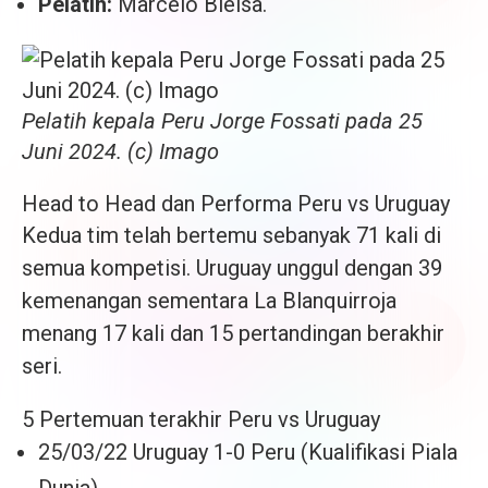
Pelatih:
Marcelo Bielsa.
Pelatih kepala Peru Jorge Fossati pada 25
Juni 2024. (c) Imago
Head to Head dan Performa Peru vs Uruguay
Kedua tim telah bertemu sebanyak 71 kali di
semua kompetisi. Uruguay unggul dengan 39
kemenangan sementara La Blanquirroja
menang 17 kali dan 15 pertandingan berakhir
seri.
5 Pertemuan terakhir Peru vs Uruguay
25/03/22 Uruguay 1-0 Peru (Kualifikasi Piala