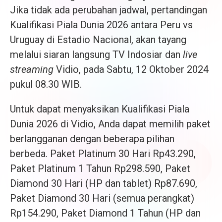
Jika tidak ada perubahan jadwal, pertandingan
Kualifikasi Piala Dunia 2026 antara Peru vs
Uruguay di Estadio Nacional, akan tayang
melalui siaran langsung TV Indosiar dan
live
streaming
Vidio, pada Sabtu, 12 Oktober 2024
pukul 08.30 WIB.
Untuk dapat menyaksikan Kualifikasi Piala
Dunia 2026 di Vidio, Anda dapat memilih paket
berlangganan dengan beberapa pilihan
berbeda. Paket Platinum 30 Hari Rp43.290,
Paket Platinum 1 Tahun Rp298.590, Paket
Diamond 30 Hari (HP dan tablet) Rp87.690,
Paket Diamond 30 Hari (semua perangkat)
Rp154.290, Paket Diamond 1 Tahun (HP dan