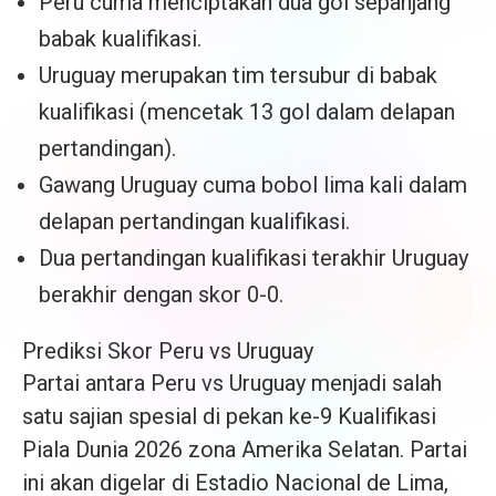
Peru cuma menciptakan dua gol sepanjang
babak kualifikasi.
Uruguay merupakan tim tersubur di babak
kualifikasi (mencetak 13 gol dalam delapan
pertandingan).
Gawang Uruguay cuma bobol lima kali dalam
delapan pertandingan kualifikasi.
Dua pertandingan kualifikasi terakhir Uruguay
berakhir dengan skor 0-0.
Prediksi Skor Peru vs Uruguay
Partai antara Peru vs Uruguay menjadi salah
satu sajian spesial di pekan ke-9 Kualifikasi
Piala Dunia 2026 zona Amerika Selatan. Partai
ini akan digelar di Estadio Nacional de Lima,