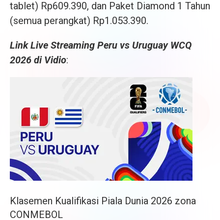
tablet) Rp609.390, dan Paket Diamond 1 Tahun
(semua perangkat) Rp1.053.390.
Link Live Streaming Peru vs Uruguay WCQ
2026 di Vidio
:
Klasemen Kualifikasi Piala Dunia 2026 zona
CONMEBOL