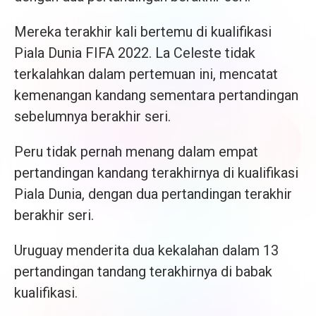
Mereka terakhir kali bertemu di kualifikasi
Piala Dunia FIFA 2022. La Celeste tidak
terkalahkan dalam pertemuan ini, mencatat
kemenangan kandang sementara pertandingan
sebelumnya berakhir seri.
Peru tidak pernah menang dalam empat
pertandingan kandang terakhirnya di kualifikasi
Piala Dunia, dengan dua pertandingan terakhir
berakhir seri.
Uruguay menderita dua kekalahan dalam 13
pertandingan tandang terakhirnya di babak
kualifikasi.