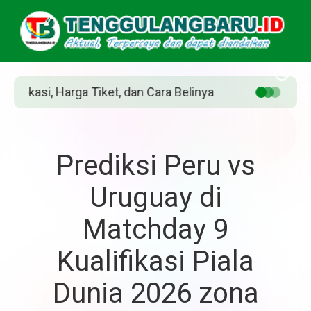
Siapakah Jean Grey? Pahlawan Marvel yang dipera
Prediksi Peru vs
Uruguay di
Matchday 9
Kualifikasi Piala
Dunia 2026 zona