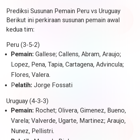
Prediksi Susunan Pemain Peru vs Uruguay
Berikut ini perkiraan susunan pemain awal
kedua tim:
Peru (3-5-2)
Pemain:
Gallese; Callens, Abram, Araujo;
Lopez, Pena, Tapia, Cartagena, Advincula;
Flores, Valera.
P
elatih:
Jorge Fossati
Uruguay (4-3-3)
Pemain:
Rochet; Olivera, Gimenez, Bueno,
Varela; Valverde, Ugarte, Martinez; Araujo,
Nunez, Pellistri.