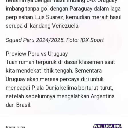
terakhirnya dengan hasil imbang 0-0. Uruguay
imbang tanpa gol dengan Paraguay dalam laga
perpisahan Luis Suarez, kemudian meraih hasil
serupa di kandang Venezuela.
Squad Peru 2024/2025. Foto: IDX Sport
Preview Peru vs Uruguay
Tuan rumah terpuruk di dasar klasemen saat
kita mendekati titik tengah. Sementara
Uruguay akan merasa percaya diri untuk
mencapai Piala Dunia kelima berturut-turut,
setelah sebelumnya mengalahkan Argentina
dan Brasil.
Baca Juga