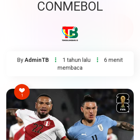
CONMEBOL
By
AdminTB
1 tahun lalu
6 menit
membaca
1