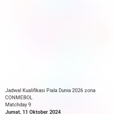
Jadwal Kualifikasi Piala Dunia 2026 zona
CONMEBOL
Matchday 9
Jumat, 11 Oktober 2024