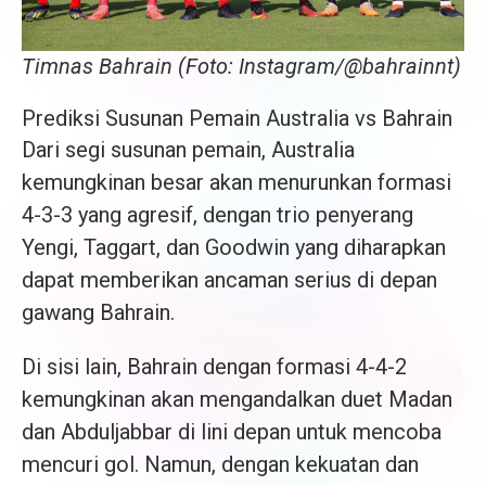
Timnas Bahrain (Foto: Instagram/@bahrainnt)
Prediksi Susunan Pemain Australia vs Bahrain
Dari segi susunan pemain, Australia
kemungkinan besar akan menurunkan formasi
4-3-3 yang agresif, dengan trio penyerang
Yengi, Taggart, dan Goodwin yang diharapkan
dapat memberikan ancaman serius di depan
gawang Bahrain.
Di sisi lain, Bahrain dengan formasi 4-4-2
kemungkinan akan mengandalkan duet Madan
dan Abduljabbar di lini depan untuk mencoba
mencuri gol. Namun, dengan kekuatan dan