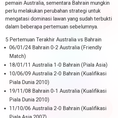
pemain Australia, sementara Bahrain mungkin
perlu melakukan perubahan strategi untuk
mengatasi dominasi lawan yang sudah terbukti
dalam beberapa pertemuan sebelumnya.
5 Pertemuan Terakhir Australia vs Bahrain
06/01/24 Bahrain 0-2 Australia (Friendly
Match)
18/01/11 Australia 1-0 Bahrain (Piala Asia)
10/06/09 Australia 2-0 Bahrain (Kualifikasi
Piala Dunia 2010)
19/11/08 Bahrain 0-1 Australia (Kualifikasi
Piala Dunia 2010)
11/10/06 Australia 2-0 Bahrain (Kualifikasi
Piala Asia 2007)