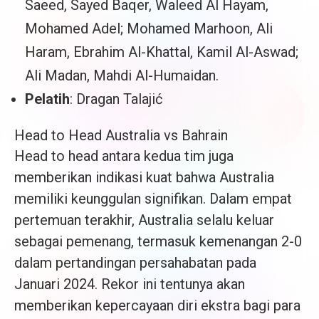
Saeed, Sayed Baqer, Waleed Al Hayam,
Mohamed Adel; Mohamed Marhoon, Ali
Haram, Ebrahim Al-Khattal, Kamil Al-Aswad;
Ali Madan, Mahdi Al-Humaidan.
Pelatih
: Dragan Talajić
Head to Head Australia vs Bahrain
Head to head antara kedua tim juga
memberikan indikasi kuat bahwa Australia
memiliki keunggulan signifikan. Dalam empat
pertemuan terakhir, Australia selalu keluar
sebagai pemenang, termasuk kemenangan 2-0
dalam pertandingan persahabatan pada
Januari 2024. Rekor ini tentunya akan
memberikan kepercayaan diri ekstra bagi para