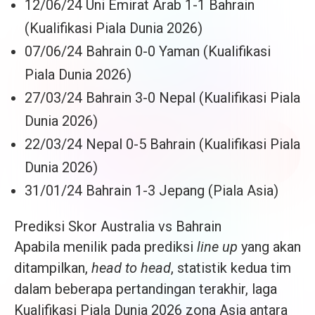
12/06/24 Uni Emirat Arab 1-1 Bahrain
(Kualifikasi Piala Dunia 2026)
07/06/24 Bahrain 0-0 Yaman (Kualifikasi
Piala Dunia 2026)
27/03/24 Bahrain 3-0 Nepal (Kualifikasi Piala
Dunia 2026)
22/03/24 Nepal 0-5 Bahrain (Kualifikasi Piala
Dunia 2026)
31/01/24 Bahrain 1-3 Jepang (Piala Asia)
Prediksi Skor Australia vs Bahrain
Apabila menilik pada prediksi
line up
yang akan
ditampilkan,
head to head
, statistik kedua tim
dalam beberapa pertandingan terakhir, laga
Kualifikasi Piala Dunia 2026 zona Asia antara