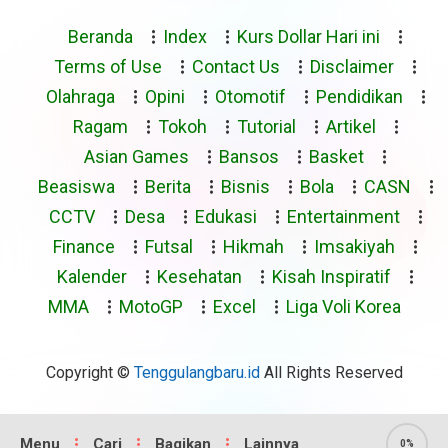
Beranda
Index
Kurs Dollar Hari ini
Terms of Use
Contact Us
Disclaimer
Olahraga
Opini
Otomotif
Pendidikan
Ragam
Tokoh
Tutorial
Artikel
Asian Games
Bansos
Basket
Beasiswa
Berita
Bisnis
Bola
CASN
CCTV
Desa
Edukasi
Entertainment
Finance
Futsal
Hikmah
Imsakiyah
Kalender
Kesehatan
Kisah Inspiratif
MMA
MotoGP
Excel
Liga Voli Korea
Copyright ©
Tenggulangbaru.id
All Rights Reserved
Menu
Cari
Bagikan
Lainnya
0%