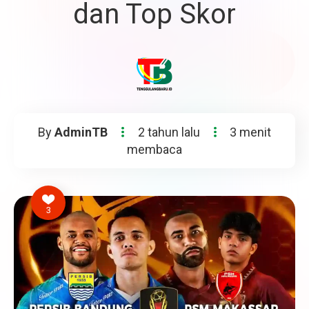
dan Top Skor
By
AdminTB
2 tahun lalu
3 menit
membaca
3