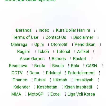
Beranda
Index
Kurs Dollar Hari ini
Terms of Use
Contact Us
Disclaimer
Olahraga
Opini
Otomotif
Pendidikan
Ragam
Tokoh
Tutorial
Artikel
Asian Games
Bansos
Basket
Beasiswa
Berita
Bisnis
Bola
CASN
CCTV
Desa
Edukasi
Entertainment
Finance
Futsal
Hikmah
Imsakiyah
Kalender
Kesehatan
Kisah Inspiratif
MMA
MotoGP
Excel
Liga Voli Korea