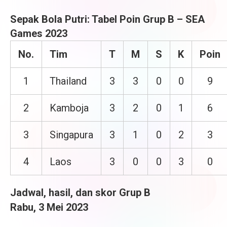
Sepak Bola Putri: Tabel Poin Grup B – SEA
Games 2023
No.
Tim
T
M
S
K
Poin
1
Thailand
3
3
0
0
9
2
Kamboja
3
2
0
1
6
3
Singapura
3
1
0
2
3
4
Laos
3
0
0
3
0
Jadwal, hasil, dan skor Grup B
Rabu, 3 Mei 2023