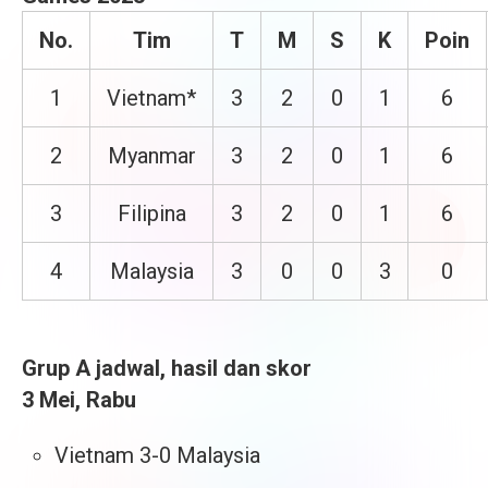
No.
Tim
T
M
S
K
Poin
1
Vietnam*
3
2
0
1
6
2
Myanmar
3
2
0
1
6
3
Filipina
3
2
0
1
6
4
Malaysia
3
0
0
3
0
Grup A jadwal, hasil dan skor
3 Mei, Rabu
Vietnam 3-0 Malaysia