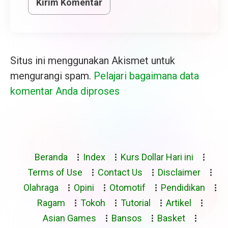
Situs ini menggunakan Akismet untuk
mengurangi spam.
Pelajari bagaimana data
komentar Anda diproses
Beranda
Index
Kurs Dollar Hari ini
Terms of Use
Contact Us
Disclaimer
Olahraga
Opini
Otomotif
Pendidikan
Ragam
Tokoh
Tutorial
Artikel
Asian Games
Bansos
Basket