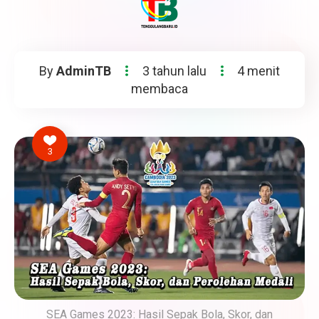
By
AdminTB
3 tahun lalu
4 menit
membaca
3
SEA Games 2023: Hasil Sepak Bola, Skor, dan