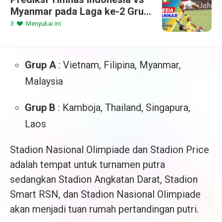
Myanmar pada Laga ke-2 Grup
A Sepak Bola SEA Games
3
Menyukai ini
2023, 4 Mei 2023
Grup A
: Vietnam, Filipina, Myanmar,
Malaysia
Grup B
: Kamboja, Thailand, Singapura,
Laos
Stadion Nasional Olimpiade dan Stadion Price
adalah tempat untuk turnamen putra
sedangkan Stadion Angkatan Darat, Stadion
Smart RSN, dan Stadion Nasional Olimpiade
akan menjadi tuan rumah pertandingan putri.