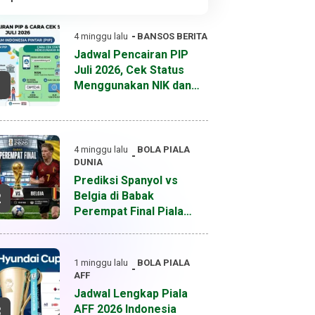
4 minggu lalu
BANSOS
BERITA
Jadwal Pencairan PIP
Juli 2026, Cek Status
1
Menggunakan NIK dan
NISN
4 minggu lalu
BOLA
PIALA
DUNIA
Prediksi Spanyol vs
Belgia di Babak
2
Perempat Final Piala
Dunia 2026
1 minggu lalu
BOLA
PIALA
AFF
Jadwal Lengkap Piala
AFF 2026 Indonesia
3