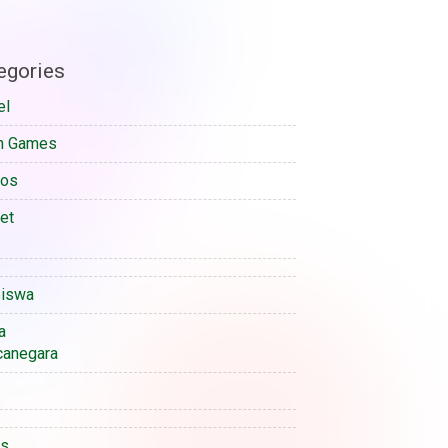
egories
el
n Games
sos
et
iswa
a
anegara
is