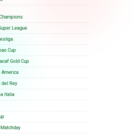
Champions
Super League
esliga
bao Cup
acaf Gold Cup
 America
 del Rey
 Italia
up
 Matchday