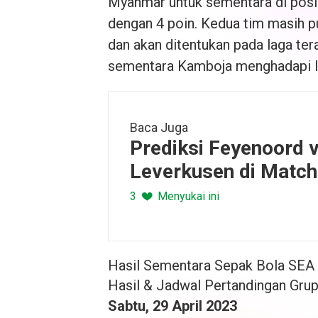
Myanmar untuk sementara di posis
dengan 4 poin. Kedua tim masih p
dan akan ditentukan pada laga ter
sementara Kamboja menghadapi 
Baca Juga
Prediksi Feyenoord 
Leverkusen di Match
Champions Eropa 2
3
Menyukai ini
Hasil Sementara Sepak Bola SE
Hasil & Jadwal Pertandingan Gru
Sabtu, 29 April 2023