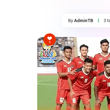
By
AdminTB
3 t
3