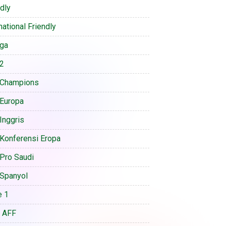
ndly
national Friendly
iga
 2
 Champions
 Europa
Inggris
 Konferensi Eropa
 Pro Saudi
 Spanyol
e 1
a AFF