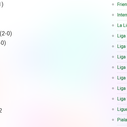
1)
Frie
Inter
La L
(2-0)
Liga
-0)
Liga
Liga
Liga 
Liga
Liga
Liga
Ligu
2
Pial