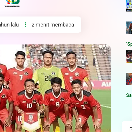
ahun lalu
2 menit membaca
‘S
Sa
P