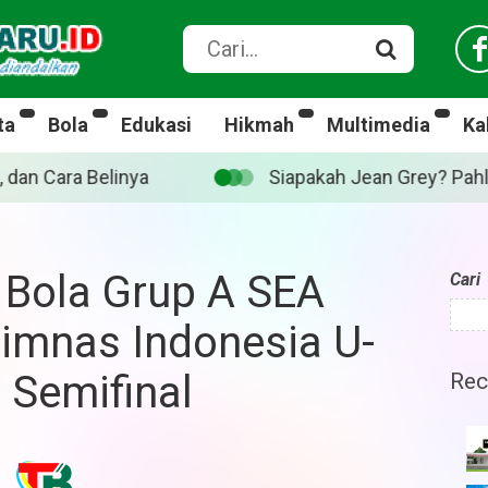
ta
Bola
Edukasi
Hikmah
Multimedia
Ka
 Jean Grey? Pahlawan Marvel yang diperankan Sadie Sink
 Bola Grup A SEA
Cari
imnas Indonesia U-
 Semifinal
Rec