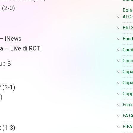
 (2-0)
Bola
AFC 
BRI 
 – iNews
Bund
a – Live di RCTI
Cara
Conc
up B
Copa
Copa
 (3-1)
Coppa
)
Euro
FA C
FIFA
 (1-3)