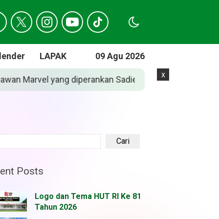
lender
LAPAK
09 Agu 2026
x
 di ‘Spider-Man: Brand New Day’
Jadwal Len
Cari
ent Posts
Logo dan Tema HUT RI Ke 81
Tahun 2026