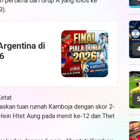
m pertama dari Grup A yang lolos ke
9).
Argentina di
26
etat
askan tuan rumah Kamboja dengan skor 2-
Hein Htet Aung pada menit ke-12 dan Thet