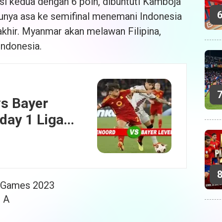
i kedua dengan 6 poin, dibuntuti Kamboja
unya asa ke semifinal menemani Indonesia
akhir. Myanmar akan melawan Filipina,
Indonesia.
vs Bayer
day 1 Liga
024-2025
A Games 2023
p A