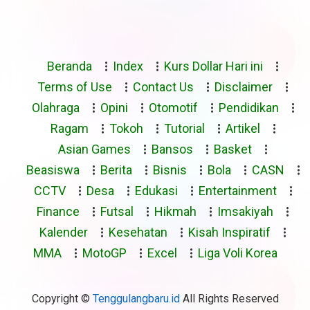
Beranda
Index
Kurs Dollar Hari ini
Terms of Use
Contact Us
Disclaimer
Olahraga
Opini
Otomotif
Pendidikan
Ragam
Tokoh
Tutorial
Artikel
Asian Games
Bansos
Basket
Beasiswa
Berita
Bisnis
Bola
CASN
CCTV
Desa
Edukasi
Entertainment
Finance
Futsal
Hikmah
Imsakiyah
Kalender
Kesehatan
Kisah Inspiratif
MMA
MotoGP
Excel
Liga Voli Korea
Copyright ©
Tenggulangbaru.id
All Rights Reserved