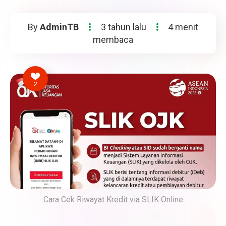
By
AdminTB
3 tahun lalu
4 menit
membaca
2
Cara Cek Riwayat Kredit via SLIK Online