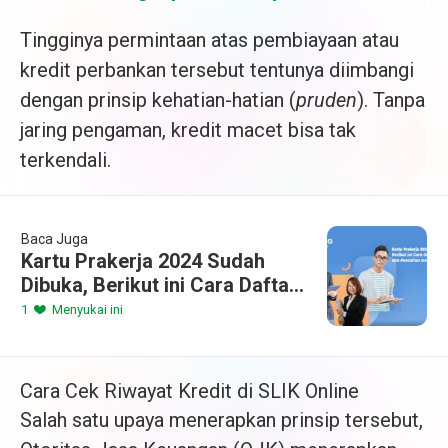
Tingginya permintaan atas pembiayaan atau
kredit perbankan tersebut tentunya diimbangi
dengan prinsip kehatian-hatian (
pruden
). Tanpa
jaring pengaman, kredit macet bisa tak
terkendali.
Baca Juga
Kartu Prakerja 2024 Sudah
Dibuka, Berikut ini Cara Daftar,
Syarat, dan Pencairan
1
Menyukai ini
Insentifnya
Cara Cek Riwayat Kredit di SLIK Online
Salah satu upaya menerapkan prinsip tersebut,