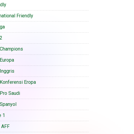
ndly
national Friendly
iga
 2
 Champions
 Europa
Inggris
 Konferensi Eropa
 Pro Saudi
 Spanyol
e 1
a AFF