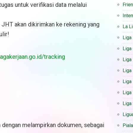
ugas untuk verifikasi data melalui
Frie
Inter
o JHT akan dikirimkan ke rekening yang
La L
lir!
Liga
Liga
gakerjaan.go.id/tracking
Liga
Liga 
Liga
Liga
Liga
Ligu
m dengan melampirkan dokumen, sebagai
Pial