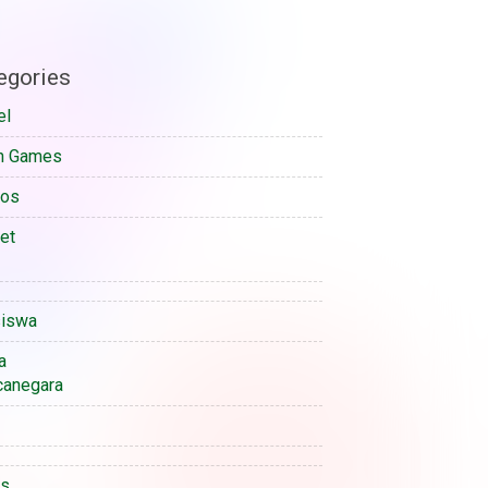
egories
el
n Games
sos
et
iswa
a
anegara
is