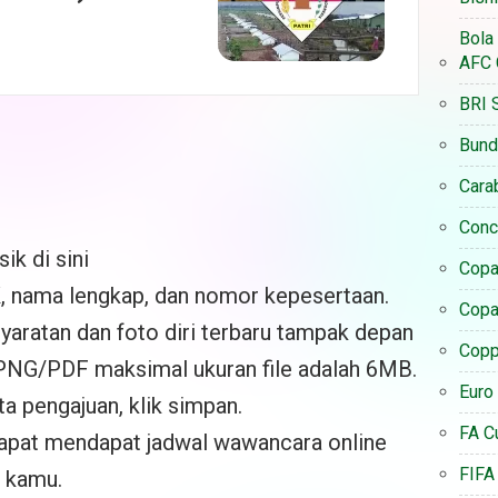
Bola
AFC 
BRI 
Bund
Cara
Conc
ik di sini
Copa
IK, nama lengkap, dan nomor kepesertaan.
Copa
ratan dan foto diri terbaru tampak depan
Coppa
PNG/PDF maksimal ukuran file adalah 6MB.
Euro
a pengajuan, klik simpan.
FA C
apat mendapat jadwal wawancara online
FIFA
l kamu.