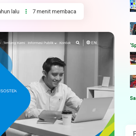
ahun lalu
7 menit membaca
‘S
Sa
P