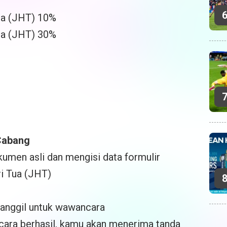
ua (JHT) 10%
ua (JHT) 30%
Cabang
men asli dan mengisi data formulir
i Tua (JHT)
anggil untuk wawancara
ncara berhasil, kamu akan menerima tanda