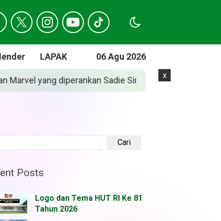
lender
LAPAK
06 Agu 2026
x
i ‘Spider-Man: Brand New Day’
Jadwal Lengk
Cari
ent Posts
Logo dan Tema HUT RI Ke 81
Tahun 2026