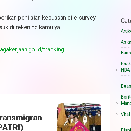
berikan penilaian kepuasan di e-survey
Cat
uk di rekening kamu ya!
Artik
Asia
gakerjaan.go.id/tracking
Ban
Bask
NBA
Beas
Berit
Manc
Viral
ransmigran
PATRI)
Bisn