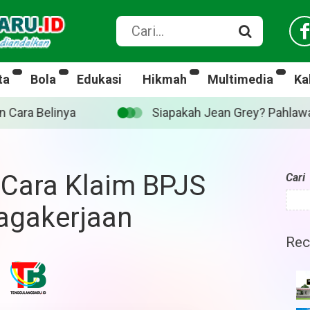
ta
Bola
Edukasi
Hikmah
Multimedia
Ka
ean Grey? Pahlawan Marvel yang diperankan Sadie Sink d
n Cara Klaim BPJS
Cari
agakerjaan
Rec