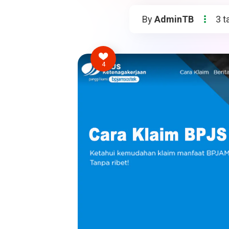
By
AdminTB
3 t
4