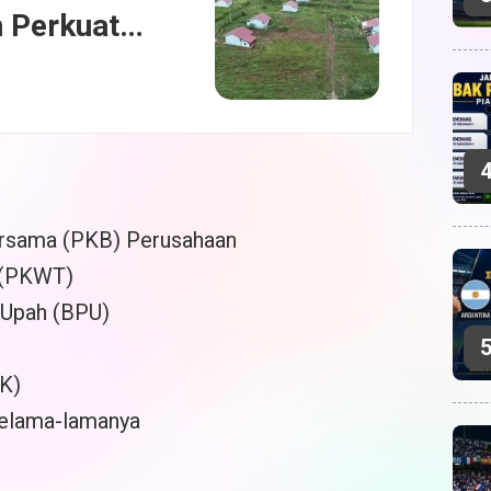
 Perkuat
Bersama (PKB) Perusahaan
u (PKWT)
 Upah (BPU)
K)
selama-lamanya