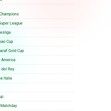
Champions
Super League
esliga
bao Cup
acaf Gold Cup
 America
 del Rey
 Italia
up
 Matchday