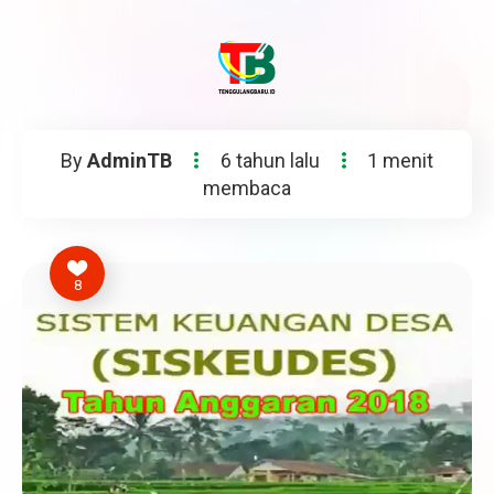
By
AdminTB
6 tahun lalu
1 menit
membaca
8