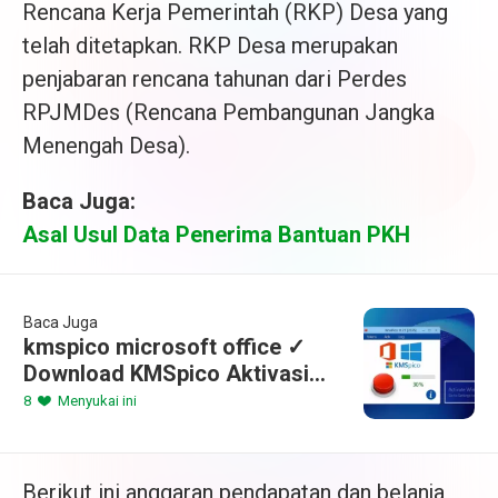
Rencana Kerja Pemerintah (RKP) Desa yang
telah ditetapkan. RKP Desa merupakan
penjabaran rencana tahunan dari Perdes
RPJMDes (Rencana Pembangunan Jangka
Menengah Desa).
Baca Juga:
Asal Usul Data Penerima Bantuan PKH
Baca Juga
kmspico microsoft office ✓
Download KMSpico Aktivasi
Windows & Office 2025➤ Cara
8
Menyukai ini
Mudah dan Cepat
Berikut ini anggaran pendapatan dan belanja