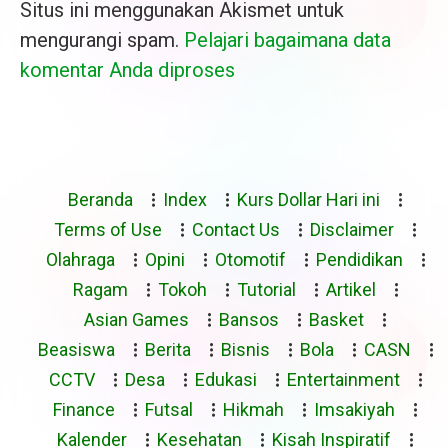
Situs ini menggunakan Akismet untuk
mengurangi spam.
Pelajari bagaimana data
komentar Anda diproses
Beranda
Index
Kurs Dollar Hari ini
Terms of Use
Contact Us
Disclaimer
Olahraga
Opini
Otomotif
Pendidikan
Ragam
Tokoh
Tutorial
Artikel
Asian Games
Bansos
Basket
Beasiswa
Berita
Bisnis
Bola
CASN
CCTV
Desa
Edukasi
Entertainment
Finance
Futsal
Hikmah
Imsakiyah
Kalender
Kesehatan
Kisah Inspiratif