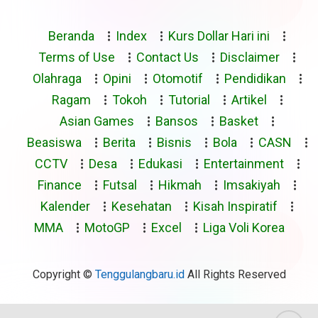
Beranda
Index
Kurs Dollar Hari ini
Terms of Use
Contact Us
Disclaimer
Olahraga
Opini
Otomotif
Pendidikan
Ragam
Tokoh
Tutorial
Artikel
Asian Games
Bansos
Basket
Beasiswa
Berita
Bisnis
Bola
CASN
CCTV
Desa
Edukasi
Entertainment
Finance
Futsal
Hikmah
Imsakiyah
Kalender
Kesehatan
Kisah Inspiratif
MMA
MotoGP
Excel
Liga Voli Korea
Copyright ©
Tenggulangbaru.id
All Rights Reserved