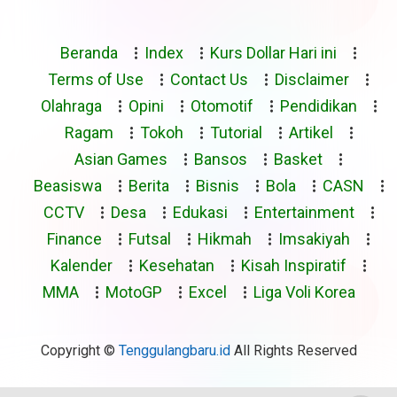
Beranda
Index
Kurs Dollar Hari ini
Terms of Use
Contact Us
Disclaimer
Olahraga
Opini
Otomotif
Pendidikan
Ragam
Tokoh
Tutorial
Artikel
Asian Games
Bansos
Basket
Beasiswa
Berita
Bisnis
Bola
CASN
CCTV
Desa
Edukasi
Entertainment
Finance
Futsal
Hikmah
Imsakiyah
Kalender
Kesehatan
Kisah Inspiratif
MMA
MotoGP
Excel
Liga Voli Korea
Copyright ©
Tenggulangbaru.id
All Rights Reserved