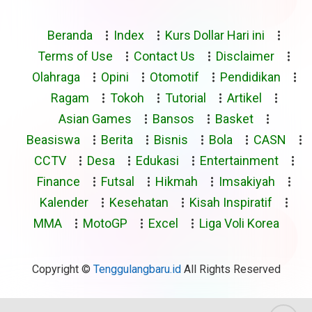
Beranda
Index
Kurs Dollar Hari ini
Terms of Use
Contact Us
Disclaimer
Olahraga
Opini
Otomotif
Pendidikan
Ragam
Tokoh
Tutorial
Artikel
Asian Games
Bansos
Basket
Beasiswa
Berita
Bisnis
Bola
CASN
CCTV
Desa
Edukasi
Entertainment
Finance
Futsal
Hikmah
Imsakiyah
Kalender
Kesehatan
Kisah Inspiratif
MMA
MotoGP
Excel
Liga Voli Korea
Copyright ©
Tenggulangbaru.id
All Rights Reserved