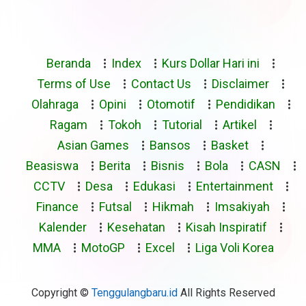
Beranda
Index
Kurs Dollar Hari ini
Terms of Use
Contact Us
Disclaimer
Olahraga
Opini
Otomotif
Pendidikan
Ragam
Tokoh
Tutorial
Artikel
Asian Games
Bansos
Basket
Beasiswa
Berita
Bisnis
Bola
CASN
CCTV
Desa
Edukasi
Entertainment
Finance
Futsal
Hikmah
Imsakiyah
Kalender
Kesehatan
Kisah Inspiratif
MMA
MotoGP
Excel
Liga Voli Korea
Copyright ©
Tenggulangbaru.id
All Rights Reserved