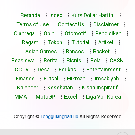
Beranda
Index
Kurs Dollar Hari ini
Terms of Use
Contact Us
Disclaimer
Olahraga
Opini
Otomotif
Pendidikan
Ragam
Tokoh
Tutorial
Artikel
Asian Games
Bansos
Basket
Beasiswa
Berita
Bisnis
Bola
CASN
CCTV
Desa
Edukasi
Entertainment
Finance
Futsal
Hikmah
Imsakiyah
Kalender
Kesehatan
Kisah Inspiratif
MMA
MotoGP
Excel
Liga Voli Korea
Copyright ©
Tenggulangbaru.id
All Rights Reserved