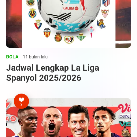
BOLA
11 bulan lalu
Jadwal Lengkap La Liga
Spanyol 2025/2026
3