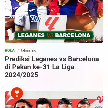
BOLA
1 tahun lalu
Prediksi Leganes vs Barcelona
di Pekan ke-31 La Liga
2024/2025
8