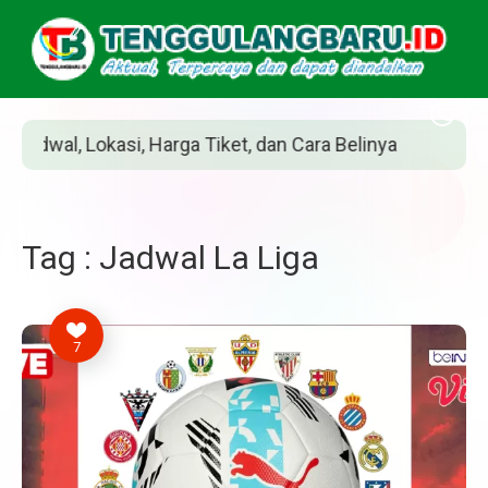
a Tiket, dan Cara Belinya
Siapakah Jean Gre
Tag : Jadwal La Liga
7