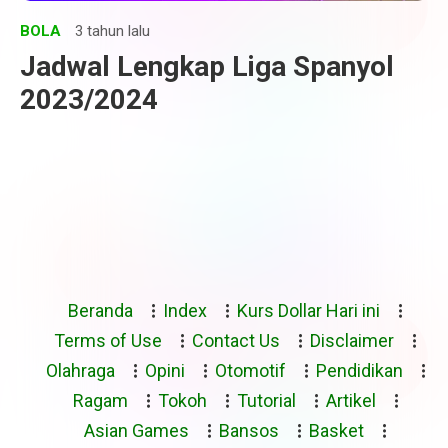
BOLA
3 tahun lalu
Jadwal Lengkap Liga Spanyol
2023/2024
Beranda
Index
Kurs Dollar Hari ini
Terms of Use
Contact Us
Disclaimer
Olahraga
Opini
Otomotif
Pendidikan
Ragam
Tokoh
Tutorial
Artikel
Asian Games
Bansos
Basket