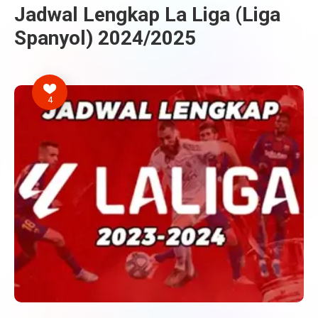
Jadwal Lengkap La Liga (Liga
Spanyol) 2024/2025
4