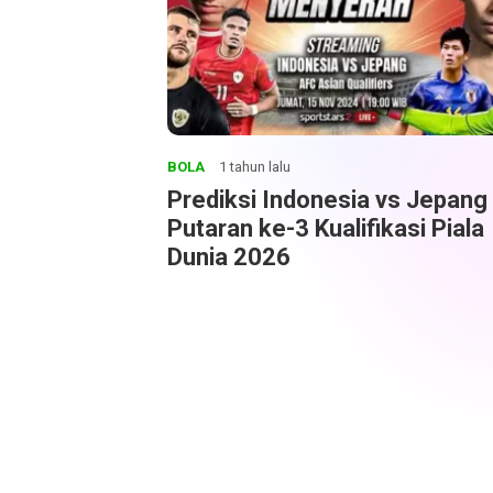
BOLA
1 tahun lalu
Prediksi Indonesia vs Jepang 
Putaran ke-3 Kualifikasi Piala
Dunia 2026