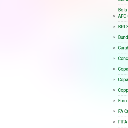
Bola
AFC 
BRI 
Bund
Cara
Conc
Copa
Copa
Coppa
Euro
FA C
FIFA