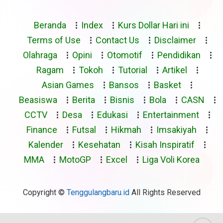
Beranda
Index
Kurs Dollar Hari ini
Terms of Use
Contact Us
Disclaimer
Olahraga
Opini
Otomotif
Pendidikan
Ragam
Tokoh
Tutorial
Artikel
Asian Games
Bansos
Basket
Beasiswa
Berita
Bisnis
Bola
CASN
CCTV
Desa
Edukasi
Entertainment
Finance
Futsal
Hikmah
Imsakiyah
Kalender
Kesehatan
Kisah Inspiratif
MMA
MotoGP
Excel
Liga Voli Korea
Copyright ©
Tenggulangbaru.id
All Rights Reserved