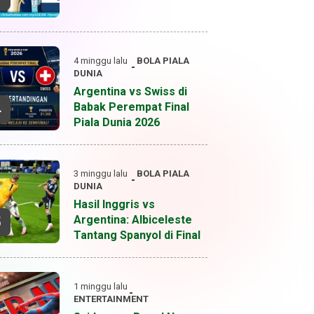
4 minggu lalu
BOLA
PIALA
DUNIA
Argentina vs Swiss di
Babak Perempat Final
4
Piala Dunia 2026
3 minggu lalu
BOLA
PIALA
DUNIA
Hasil Inggris vs
Argentina: Albiceleste
5
Tantang Spanyol di Final
1 minggu lalu
ENTERTAINMENT