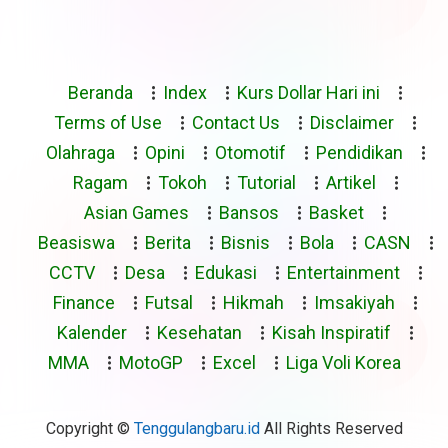
Beranda
Index
Kurs Dollar Hari ini
Terms of Use
Contact Us
Disclaimer
Olahraga
Opini
Otomotif
Pendidikan
Ragam
Tokoh
Tutorial
Artikel
Asian Games
Bansos
Basket
Beasiswa
Berita
Bisnis
Bola
CASN
CCTV
Desa
Edukasi
Entertainment
Finance
Futsal
Hikmah
Imsakiyah
Kalender
Kesehatan
Kisah Inspiratif
MMA
MotoGP
Excel
Liga Voli Korea
Copyright ©
Tenggulangbaru.id
All Rights Reserved