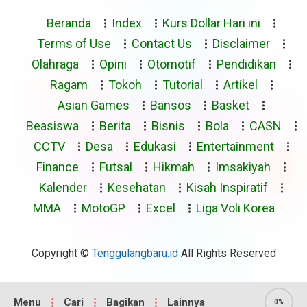
Beranda
Index
Kurs Dollar Hari ini
Terms of Use
Contact Us
Disclaimer
Olahraga
Opini
Otomotif
Pendidikan
Ragam
Tokoh
Tutorial
Artikel
Asian Games
Bansos
Basket
Beasiswa
Berita
Bisnis
Bola
CASN
CCTV
Desa
Edukasi
Entertainment
Finance
Futsal
Hikmah
Imsakiyah
Kalender
Kesehatan
Kisah Inspiratif
MMA
MotoGP
Excel
Liga Voli Korea
Copyright ©
Tenggulangbaru.id
All Rights Reserved
Menu
Cari
Bagikan
Lainnya
0%