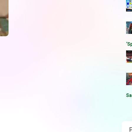
‘S
Sa
P