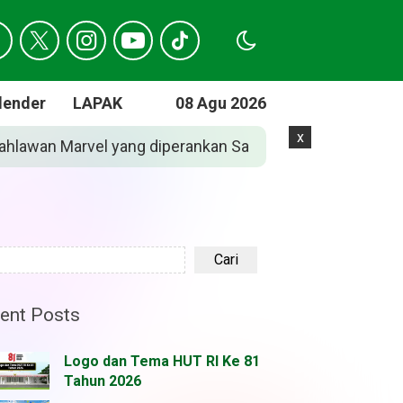
lender
LAPAK
08 Agu 2026
x
e Sink di ‘Spider-Man: Brand New Day’
Jadw
Cari
ent Posts
Logo dan Tema HUT RI Ke 81
Tahun 2026