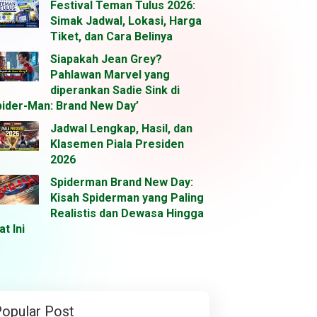
Festival Teman Tulus 2026:
Simak Jadwal, Lokasi, Harga
Tiket, dan Cara Belinya
Siapakah Jean Grey?
Pahlawan Marvel yang
diperankan Sadie Sink di
pider-Man: Brand New Day’
Jadwal Lengkap, Hasil, dan
Klasemen Piala Presiden
2026
Spiderman Brand New Day:
Kisah Spiderman yang Paling
Realistis dan Dewasa Hingga
at Ini
opular Post