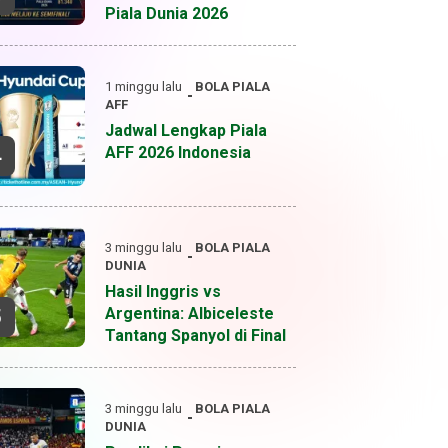
Piala Dunia 2026
1 minggu lalu
BOLA
PIALA
AFF
Jadwal Lengkap Piala
AFF 2026 Indonesia
4
3 minggu lalu
BOLA
PIALA
DUNIA
Hasil Inggris vs
Argentina: Albiceleste
5
Tantang Spanyol di Final
3 minggu lalu
BOLA
PIALA
DUNIA