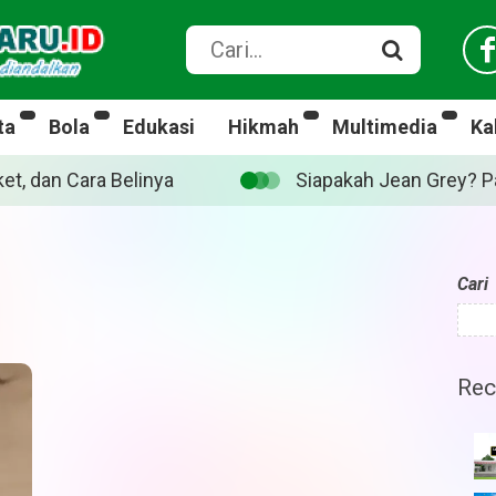
ta
Bola
Edukasi
Hikmah
Multimedia
Ka
apakah Jean Grey? Pahlawan Marvel yang diperankan Sadi
Cari
Rec