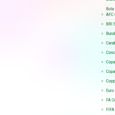
Bola
AFC 
BRI 
Bund
Cara
Conc
Copa
Copa
Coppa
Euro
FA C
FIFA