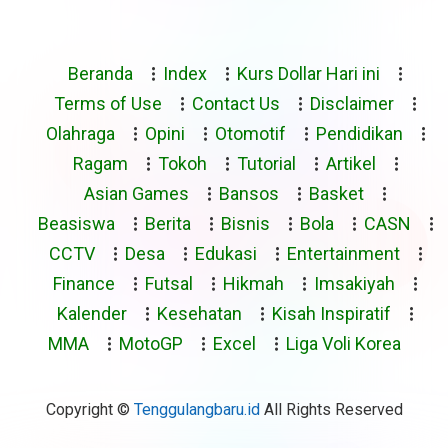
Beranda
Index
Kurs Dollar Hari ini
Terms of Use
Contact Us
Disclaimer
Olahraga
Opini
Otomotif
Pendidikan
Ragam
Tokoh
Tutorial
Artikel
Asian Games
Bansos
Basket
Beasiswa
Berita
Bisnis
Bola
CASN
CCTV
Desa
Edukasi
Entertainment
Finance
Futsal
Hikmah
Imsakiyah
Kalender
Kesehatan
Kisah Inspiratif
MMA
MotoGP
Excel
Liga Voli Korea
Copyright ©
Tenggulangbaru.id
All Rights Reserved