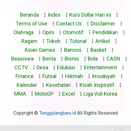
Beranda
Index
Kurs Dollar Hari ini
Terms of Use
Contact Us
Disclaimer
Olahraga
Opini
Otomotif
Pendidikan
Ragam
Tokoh
Tutorial
Artikel
Asian Games
Bansos
Basket
Beasiswa
Berita
Bisnis
Bola
CASN
CCTV
Desa
Edukasi
Entertainment
Finance
Futsal
Hikmah
Imsakiyah
Kalender
Kesehatan
Kisah Inspiratif
MMA
MotoGP
Excel
Liga Voli Korea
Copyright ©
Tenggulangbaru.id
All Rights Reserved