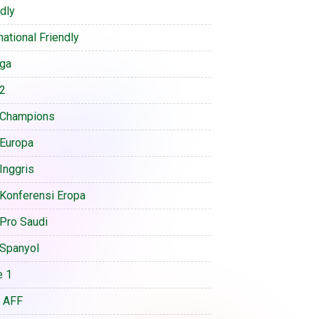
ndly
national Friendly
iga
 2
 Champions
 Europa
Inggris
 Konferensi Eropa
 Pro Saudi
 Spanyol
e 1
a AFF