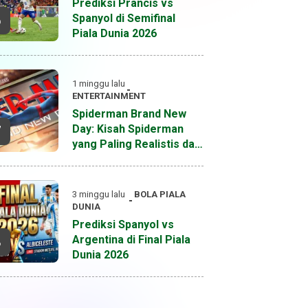
Prediksi Prancis vs
Spanyol di Semifinal
6
Piala Dunia 2026
1 minggu lalu
ENTERTAINMENT
Spiderman Brand New
Day: Kisah Spiderman
7
yang Paling Realistis dan
Dewasa Hingga Saat Ini
3 minggu lalu
BOLA
PIALA
DUNIA
Prediksi Spanyol vs
Argentina di Final Piala
8
Dunia 2026