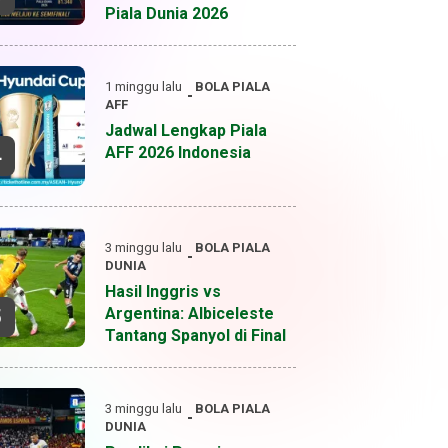
Piala Dunia 2026
1 minggu lalu
BOLA
PIALA
AFF
Jadwal Lengkap Piala
AFF 2026 Indonesia
4
3 minggu lalu
BOLA
PIALA
DUNIA
Hasil Inggris vs
Argentina: Albiceleste
5
Tantang Spanyol di Final
3 minggu lalu
BOLA
PIALA
DUNIA