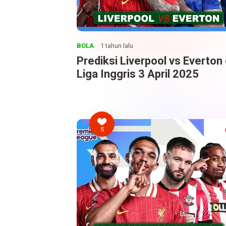
BOLA
1 tahun lalu
Prediksi Liverpool vs Everton 
Liga Inggris 3 April 2025
5