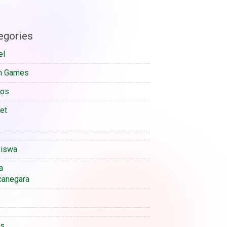
egories
el
n Games
sos
et
iswa
a
anegara
is