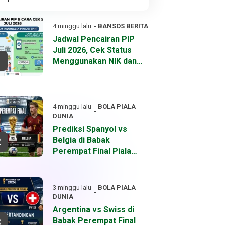
4 minggu lalu
BANSOS
BERITA
Jadwal Pencairan PIP
Juli 2026, Cek Status
1
Menggunakan NIK dan
NISN
4 minggu lalu
BOLA
PIALA
DUNIA
Prediksi Spanyol vs
Belgia di Babak
2
Perempat Final Piala
Dunia 2026
3 minggu lalu
BOLA
PIALA
DUNIA
Argentina vs Swiss di
Babak Perempat Final
3