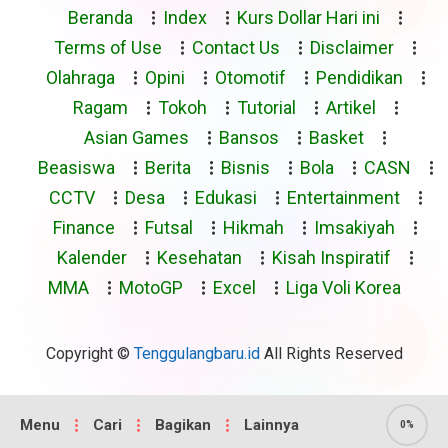
Beranda
Index
Kurs Dollar Hari ini
Terms of Use
Contact Us
Disclaimer
Olahraga
Opini
Otomotif
Pendidikan
Ragam
Tokoh
Tutorial
Artikel
Asian Games
Bansos
Basket
Beasiswa
Berita
Bisnis
Bola
CASN
CCTV
Desa
Edukasi
Entertainment
Finance
Futsal
Hikmah
Imsakiyah
Kalender
Kesehatan
Kisah Inspiratif
MMA
MotoGP
Excel
Liga Voli Korea
Copyright ©
Tenggulangbaru.id
All Rights Reserved
Menu
Cari
Bagikan
Lainnya
0%