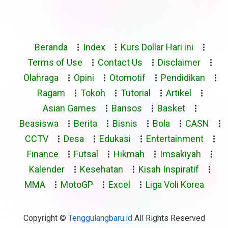
Beranda
Index
Kurs Dollar Hari ini
Terms of Use
Contact Us
Disclaimer
Olahraga
Opini
Otomotif
Pendidikan
Ragam
Tokoh
Tutorial
Artikel
Asian Games
Bansos
Basket
Beasiswa
Berita
Bisnis
Bola
CASN
CCTV
Desa
Edukasi
Entertainment
Finance
Futsal
Hikmah
Imsakiyah
Kalender
Kesehatan
Kisah Inspiratif
MMA
MotoGP
Excel
Liga Voli Korea
Copyright ©
Tenggulangbaru.id
All Rights Reserved