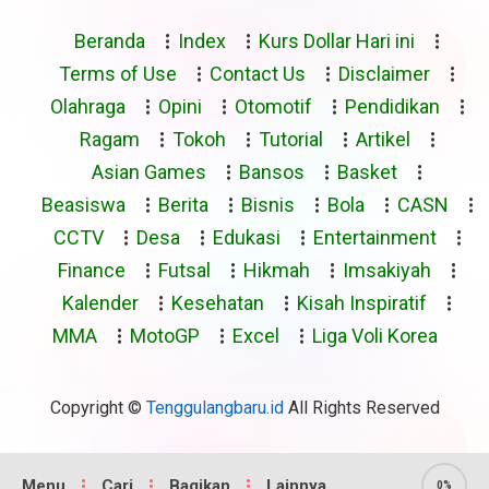
Beranda
Index
Kurs Dollar Hari ini
Terms of Use
Contact Us
Disclaimer
Olahraga
Opini
Otomotif
Pendidikan
Ragam
Tokoh
Tutorial
Artikel
Asian Games
Bansos
Basket
Beasiswa
Berita
Bisnis
Bola
CASN
CCTV
Desa
Edukasi
Entertainment
Finance
Futsal
Hikmah
Imsakiyah
Kalender
Kesehatan
Kisah Inspiratif
MMA
MotoGP
Excel
Liga Voli Korea
Copyright ©
Tenggulangbaru.id
All Rights Reserved
Menu
Cari
Bagikan
Lainnya
0%