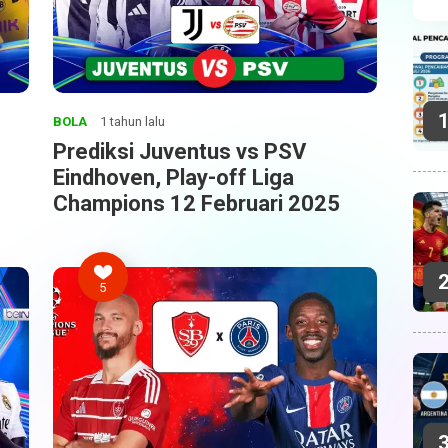
BOLA
1 tahun lalu
Prediksi Juventus vs PSV
Eindhoven, Play-off Liga
Champions 12 Februari 2025
5