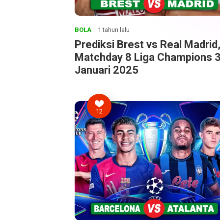
BOLA
1 tahun lalu
Prediksi Brest vs Real Madrid
Matchday 8 Liga Champions 
Januari 2025
12