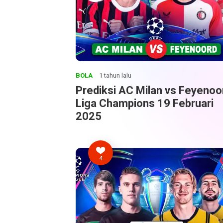
BOLA
1 tahun lalu
Prediksi AC Milan vs Feyenoo
Liga Champions 19 Februari
2025
4