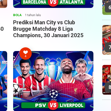
BOLA
1 tahun lalu
,
Prediksi Man City vs Club
30
Brugge Matchday 8 Liga
Champions, 30 Januari 2025
4