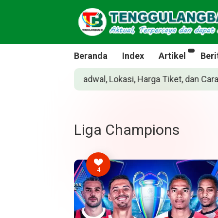
Beranda
Index
Artikel
Beri
ket, dan Cara Belinya
Siapakah Jean Grey? P
Liga Champions
4