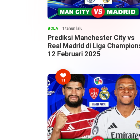
BOLA
1 tahun lalu
Prediksi Manchester City vs
Real Madrid di Liga Champion
12 Februari 2025
11