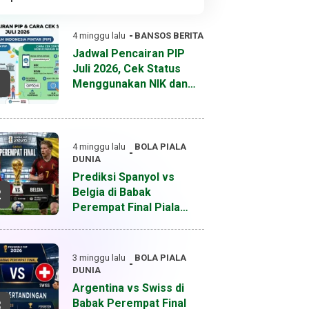
4 minggu lalu
BANSOS
BERITA
Jadwal Pencairan PIP
Juli 2026, Cek Status
1
Menggunakan NIK dan
NISN
4 minggu lalu
BOLA
PIALA
DUNIA
Prediksi Spanyol vs
Belgia di Babak
2
Perempat Final Piala
Dunia 2026
3 minggu lalu
BOLA
PIALA
DUNIA
Argentina vs Swiss di
Babak Perempat Final
3