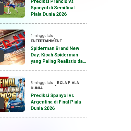
Prediksi Prancis vs
Spanyol di Semifinal
6
Piala Dunia 2026
1 minggu lalu
ENTERTAINMENT
Spiderman Brand New
Day: Kisah Spiderman
7
yang Paling Realistis dan
Dewasa Hingga Saat Ini
3 minggu lalu
BOLA
PIALA
DUNIA
Prediksi Spanyol vs
Argentina di Final Piala
8
Dunia 2026