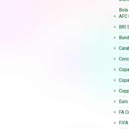
Bola
AFC 
BRI 
Bund
Cara
Conc
Copa
Copa
Coppa
Euro
FA C
FIFA