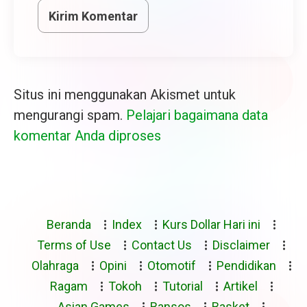
Situs ini menggunakan Akismet untuk
mengurangi spam.
Pelajari bagaimana data
komentar Anda diproses
Beranda
Index
Kurs Dollar Hari ini
Terms of Use
Contact Us
Disclaimer
Olahraga
Opini
Otomotif
Pendidikan
Ragam
Tokoh
Tutorial
Artikel
Asian Games
Bansos
Basket