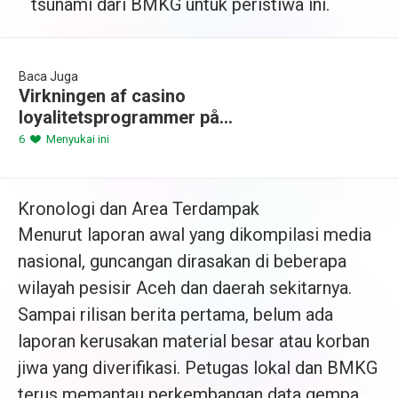
tsunami dari BMKG untuk peristiwa ini.
Baca Juga
Virkningen af ​​casino
loyalitetsprogrammer på
spilleropbevaring
6
Menyukai ini
Kronologi dan Area Terdampak
Menurut laporan awal yang dikompilasi media
nasional, guncangan dirasakan di beberapa
wilayah pesisir Aceh dan daerah sekitarnya.
Sampai rilisan berita pertama, belum ada
laporan kerusakan material besar atau korban
jiwa yang diverifikasi. Petugas lokal dan BMKG
terus memantau perkembangan data gempa