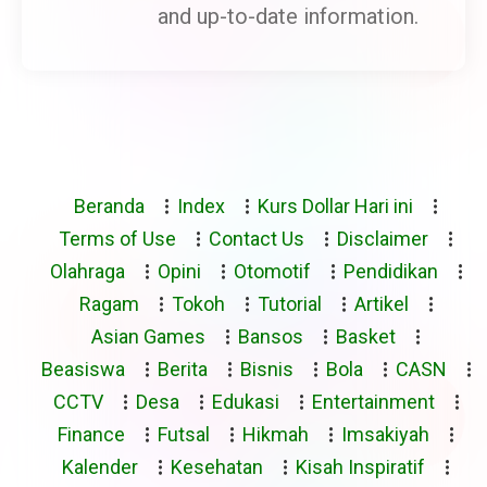
and up-to-date information.
Beranda
Index
Kurs Dollar Hari ini
Terms of Use
Contact Us
Disclaimer
Olahraga
Opini
Otomotif
Pendidikan
Ragam
Tokoh
Tutorial
Artikel
Asian Games
Bansos
Basket
Beasiswa
Berita
Bisnis
Bola
CASN
CCTV
Desa
Edukasi
Entertainment
Finance
Futsal
Hikmah
Imsakiyah
Kalender
Kesehatan
Kisah Inspiratif