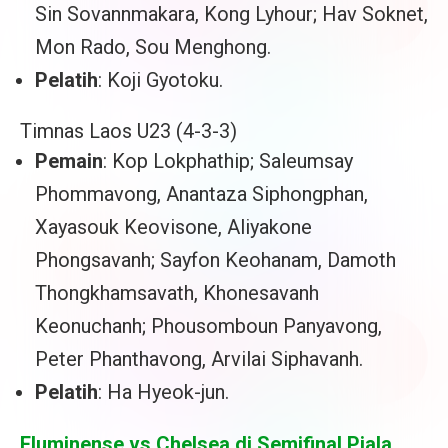
Sin Sovannmakara, Kong Lyhour; Hav Soknet,
Mon Rado, Sou Menghong.
Pelatih
: Koji Gyotoku.
Timnas Laos U23 (4-3-3)
Pemain
: Kop Lokphathip; Saleumsay
Phommavong, Anantaza Siphongphan,
Xayasouk Keovisone, Aliyakone
Phongsavanh; Sayfon Keohanam, Damoth
Thongkhamsavath, Khonesavanh
Keonuchanh; Phousomboun Panyavong,
Peter Phanthavong, Arvilai Siphavanh.
Pelatih
: Ha Hyeok-jun.
Fluminense vs Chelsea di Semifinal Piala