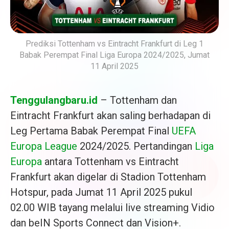
Prediksi Tottenham vs Eintracht Frankfurt di Leg 1
Babak Perempat Final Liga Europa 2024/2025, Jumat
11 April 2025
Tenggulangbaru.id
– Tottenham dan
Eintracht Frankfurt akan saling berhadapan di
Leg Pertama Babak Perempat Final
UEFA
Europa League
2024/2025. Pertandingan
Liga
Europa
antara Tottenham vs Eintracht
Frankfurt akan digelar di Stadion Tottenham
Hotspur, pada Jumat 11 April 2025 pukul
02.00 WIB tayang melalui live streaming Vidio
dan beIN Sports Connect dan Vision+.