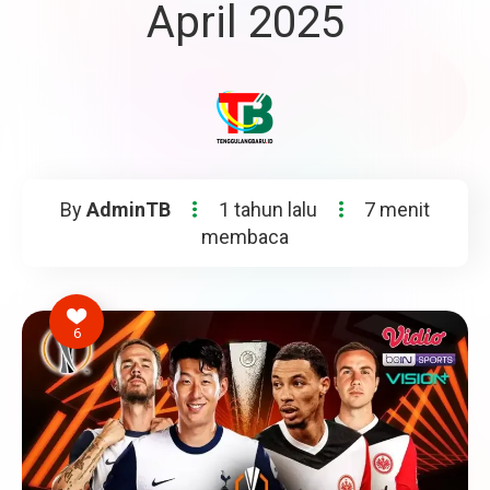
April 2025
By
AdminTB
1 tahun lalu
7 menit
membaca
6