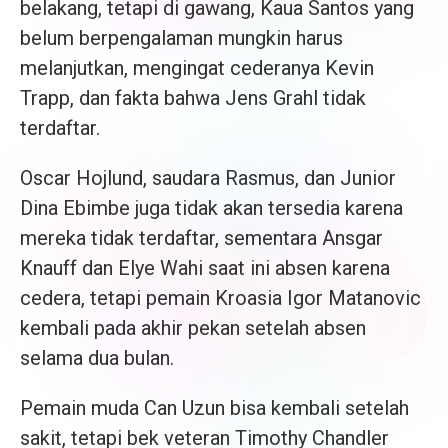
belakang, tetapi di gawang, Kaua Santos yang
belum berpengalaman mungkin harus
melanjutkan, mengingat cederanya Kevin
Trapp, dan fakta bahwa Jens Grahl tidak
terdaftar.
Oscar Hojlund, saudara Rasmus, dan Junior
Dina Ebimbe juga tidak akan tersedia karena
mereka tidak terdaftar, sementara Ansgar
Knauff dan Elye Wahi saat ini absen karena
cedera, tetapi pemain Kroasia Igor Matanovic
kembali pada akhir pekan setelah absen
selama dua bulan.
Pemain muda Can Uzun bisa kembali setelah
sakit, tetapi bek veteran Timothy Chandler