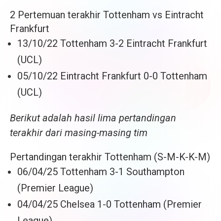
2 Pertemuan terakhir Tottenham vs Eintracht
Frankfurt
13/10/22 Tottenham 3-2 Eintracht Frankfurt
(UCL)
05/10/22 Eintracht Frankfurt 0-0 Tottenham
(UCL)
Berikut adalah hasil lima pertandingan
terakhir dari masing-masing tim
Pertandingan terakhir Tottenham (S-M-K-K-M)
06/04/25 Tottenham 3-1 Southampton
(Premier League)
04/04/25 Chelsea 1-0 Tottenham (Premier
League)