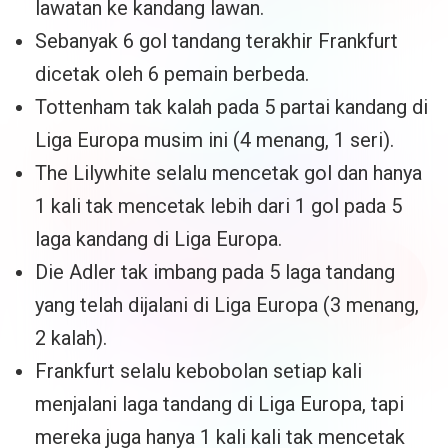
lawatan ke kandang lawan.
Sebanyak 6 gol tandang terakhir Frankfurt
dicetak oleh 6 pemain berbeda.
Tottenham tak kalah pada 5 partai kandang di
Liga Europa musim ini (4 menang, 1 seri).
The Lilywhite selalu mencetak gol dan hanya
1 kali tak mencetak lebih dari 1 gol pada 5
laga kandang di Liga Europa.
Die Adler tak imbang pada 5 laga tandang
yang telah dijalani di Liga Europa (3 menang,
2 kalah).
Frankfurt selalu kebobolan setiap kali
menjalani laga tandang di Liga Europa, tapi
mereka juga hanya 1 kali kali tak mencetak