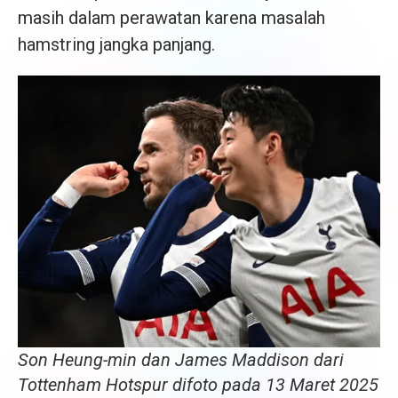
masih dalam perawatan karena masalah
hamstring jangka panjang.
Son Heung-min dan James Maddison dari
Tottenham Hotspur difoto pada 13 Maret 2025