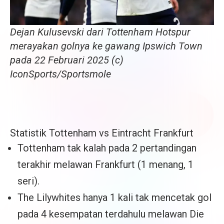
Dejan Kulusevski dari Tottenham Hotspur
merayakan golnya ke gawang Ipswich Town
pada 22 Februari 2025 (c)
IconSports/Sportsmole
Statistik Tottenham vs Eintracht Frankfurt
Tottenham tak kalah pada 2 pertandingan
terakhir melawan Frankfurt (1 menang, 1
seri).
The Lilywhites hanya 1 kali tak mencetak gol
pada 4 kesempatan terdahulu melawan Die