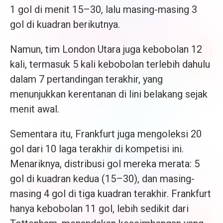
1 gol di menit 15–30, lalu masing-masing 3
gol di kuadran berikutnya.
Namun, tim London Utara juga kebobolan 12
kali, termasuk 5 kali kebobolan terlebih dahulu
dalam 7 pertandingan terakhir, yang
menunjukkan kerentanan di lini belakang sejak
menit awal.
Sementara itu, Frankfurt juga mengoleksi 20
gol dari 10 laga terakhir di kompetisi ini.
Menariknya, distribusi gol mereka merata: 5
gol di kuadran kedua (15–30), dan masing-
masing 4 gol di tiga kuadran terakhir. Frankfurt
hanya kebobolan 11 gol, lebih sedikit dari