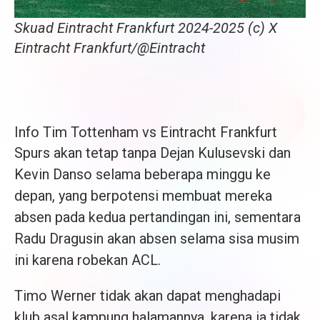
Skuad Eintracht Frankfurt 2024-2025 (c) X
Eintracht Frankfurt/@Eintracht
Info Tim Tottenham vs Eintracht Frankfurt
Spurs akan tetap tanpa Dejan Kulusevski dan
Kevin Danso selama beberapa minggu ke
depan, yang berpotensi membuat mereka
absen pada kedua pertandingan ini, sementara
Radu Dragusin akan absen selama sisa musim
ini karena robekan ACL.
Timo Werner tidak akan dapat menghadapi
klub asal kampung halamannya, karena ia tidak