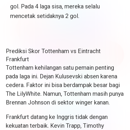
gol. Pada 4 laga sisa, mereka selalu
mencetak setidaknya 2 gol.
Prediksi Skor Tottenham vs Eintracht
Frankfurt
Tottenham kehilangan satu pemain penting
pada laga ini. Dejan Kulusevski absen karena
cedera. Faktor ini bisa berdampak besar bagi
The LilyWhite. Namun, Tottenham masih punya
Brennan Johnson di sektor winger kanan.
Frankfurt datang ke Inggris tidak dengan
kekuatan terbaik. Kevin Trapp, Timothy