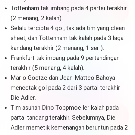
Tottenham tak imbang pada 4 partai terakhir
(2 menang, 2 kalah).
Selalu tercipta 4 gol, tak ada tim yang clean
sheet, dan Tottenham tak kalah pada 3 laga
kandang terakhir (2 menang, 1 seri).
Frankfurt tak imbang pada 9 pertandingan
terakhir (5 menang, 4 kalah).
Mario Goetze dan Jean-Matteo Bahoya
mencetak gol pada 2 dari 3 partai terakhir
Die Adler.
Tim asuhan Dino Toppmoeller kalah pada
partai tandang terakhir. Sebelumnya, Die
Adler memetik kemenangan beruntun pada 2