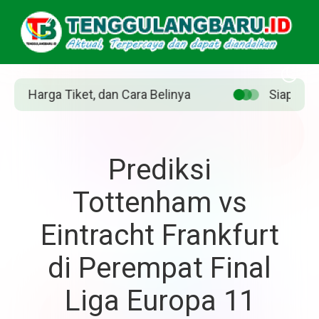
akah Jean Grey? Pahlawan Marvel yang diperankan Sadie 
Prediksi
Tottenham vs
Eintracht Frankfurt
di Perempat Final
Liga Europa 11