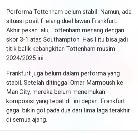
Performa Tottenham belum stabil. Namun, ada
situasi positif jelang duel lawan Frankfurt.
Akhir pekan lalu, Tottenham menang dengan
skor 3-1 atas Southampton. Hasil itu bisa jadi
titik balik kebangkitan Tottenham musim
2024/2025 ini.
Frankfurt juga belum dalam performa yang
stabil. Setelah ditinggal Omar Marmoush ke
Man City, mereka belum menemukan
komposisi yang tepat di lini depan. Frankfurt
gagal bikin gol pada dua dari lima laga terakhir
di semua ajang.