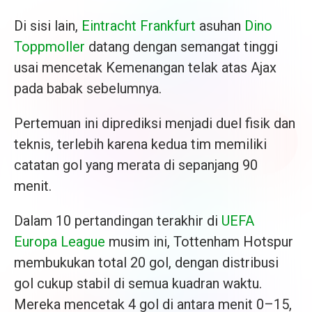
Di sisi lain,
Eintracht Frankfurt
asuhan
Dino
Toppmoller
datang dengan semangat tinggi
usai mencetak Kemenangan telak atas Ajax
pada babak sebelumnya.
Pertemuan ini diprediksi menjadi duel fisik dan
teknis, terlebih karena kedua tim memiliki
catatan gol yang merata di sepanjang 90
menit.
Dalam 10 pertandingan terakhir di
UEFA
Europa League
musim ini, Tottenham Hotspur
membukukan total 20 gol, dengan distribusi
gol cukup stabil di semua kuadran waktu.
Mereka mencetak 4 gol di antara menit 0–15,