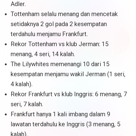
Adler.
Tottenham selalu menang dan mencetak
setidaknya 2 gol pada 2 kesempatan
terdahulu menjamu Frankfurt.
Rekor Tottenham vs klub Jerman: 15
menang, 4 seri, 14 kalah.
The Lilywhites memenangi 10 dari 15
kesempatan menjamu wakil Jerman (1 seri,
4 kalah).
Rekor Frankfurt vs klub Inggris: 6 menang, 7
seri, 7 kalah.
Frankfurt hanya 1 kali imbang dalam 9
lawatan terdahulu ke Inggris (3 menang, 5
kalah).