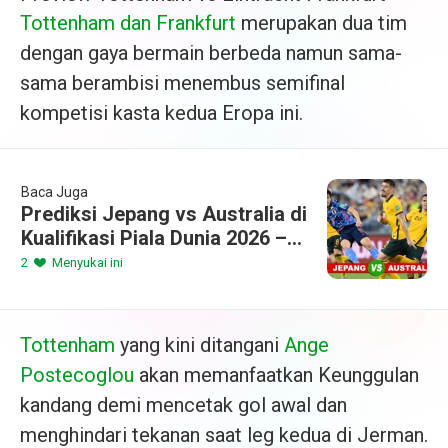
Tottenham dan Frankfurt
merupakan dua tim
dengan gaya bermain berbeda namun sama-
sama berambisi menembus semifinal
kompetisi kasta kedua Eropa ini.
Baca Juga
Prediksi Jepang vs Australia di
Kualifikasi Piala Dunia 2026 –
15 Oktober 2024
2
Menyukai ini
Tottenham
yang kini ditangani
Ange
Postecoglou
akan memanfaatkan Keunggulan
kandang demi mencetak gol awal dan
menghindari tekanan saat leg kedua di Jerman.